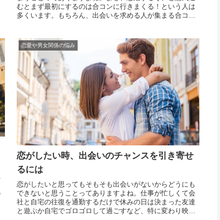
活
むとまず最初にするのは合コンに行きまくる！という人は
な
多くいます。もちろん、出会いを求める人が集まる合コン
に行って出会いの数を増やすのは正解です。しかし、むや
みやたらに合コンや街コンに行きまくるのは、出会いの数
は増える...
恋愛や男女関係の悩み
恋がしたい時、出会いのチャンスを引き寄せ
るには
に
恋がしたいと思ってもそもそも出会いがないからどうにも
う
できないと思うことってありますよね。仕事が忙しくて会
会
社と自宅の往復を通勤するだけで休みの日は決まった友達
な
と遊ぶか自宅でゴロゴロして過ごすなど、特に変わり映え
のしない毎日を過ごしていると恋をする機会なんてないも
に