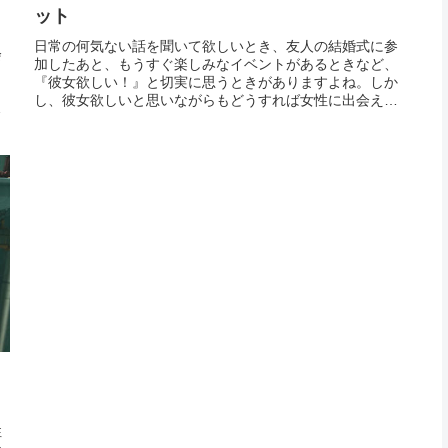
ット
日常の何気ない話を聞いて欲しいとき、友人の結婚式に参
会
加したあと、もうすぐ楽しみなイベントがあるときなど、
、
『彼女欲しい！』と切実に思うときがありますよね。しか
し、彼女欲しいと思いながらもどうすれば女性に出会える
が
のか悩んでいる男性も少なくないはず。まず、女性に出会
な
うためには『行動すること』が大切です。当たり前だと思
出
われるか...
性