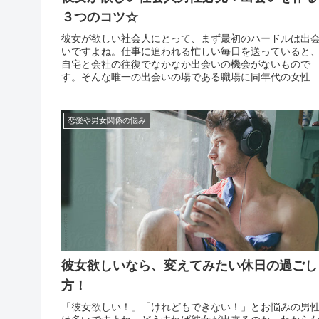
３つのコツ☆
彼女が欲しい社会人にとって、まず最初のハードルは出
いですよね。仕事に追われる忙しい毎日を送っていると
自宅と会社の往復でなかなか出会いの機会がないもので
す。そんな唯一の出会いの場である職場に同年代の女性
少なく、出会いが絶望的という方もいらっしゃるのでは
いでしょうか。いくら彼女が欲しいと願っても、女性と
会わなけれ...
恋愛や男女関係の悩み
彼女欲しいなら、変えてみたい休日の過ごし
方！
「彼女欲しい！」「けれどもできない！」とお悩みの男