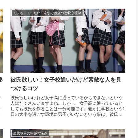
のです。恋がしたい気持ちはあるのになかなか好きな人が
できない...
モテる、モテたい、今すぐ役立つ恋愛心理学
秘
彼氏欲しい！女子校通いだけど素敵な人を見
つけるコツ
特
彼氏欲しいけれど女子高に通っているからできないという
自
人はたくさんいますよね。しかし、女子高に通っていると
縁
しても彼氏を作ることは十分可能です。確かに学校という1
悩
日の大半を過ごす環境に男子がいないという事は、彼氏候
が
補と接触する機会自体が少ないという事。数打てば当たる
た
という言葉があるように、たくさんの男子に接触する機会
があれ...
恋愛や男女関係の悩み