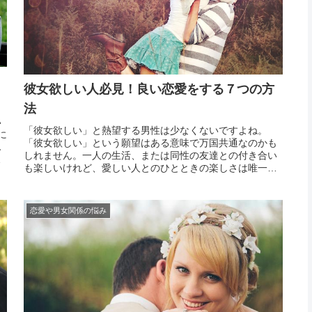
彼女欲しい人必見！良い恋愛をする７つの方
法
い
「彼女欲しい」と熱望する男性は少なくないですよね。
に
「彼女欲しい」という願望はある意味で万国共通なのかも
ん
しれません。一人の生活、または同性の友達との付き合い
あ
も楽しいけれど、愛しい人とのひとときの楽しさは唯一無
れ
二のものです。しかし、「彼女欲しい」と思ってみても実
な
際には恋人ができない、というパターンも多々あります。
彼女を作る...
恋愛や男女関係の悩み