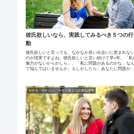
彼氏欲しいなら、実践してみるべき５つの行
動
彼氏欲しいと言っても、なかなか良い出会いに恵まれな
のが現実ですよね。彼氏欲しいと言い続けて早○年、「私
魅力がないからかしら」、「私に問題があるのかな」な
て悩んではいませんか。もしかしたら、あなたに問題が
るのではなく、日頃のちょっとした心がけが原因かもし
ませんよ。見た目にも気を遣っていて性格も良いのに、
かなか...
モテる、モテたい、今すぐ役立つ恋愛心理学