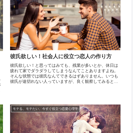
彼氏欲しい！社会人に役立つ恋人の作り方
彼氏欲しい！と思ってはみても、残業が多いとか、休日は
疲れて家でダラダラしてしまうなんてことありますよね。
そんな状態では彼氏なんてできるはずありません。いつも
会
彼氏が途切れない人っていますが、良く観察してみると非
が
常に簡単な理由でそうなっていることがわかります。それ
性
は、積極的に異性を求める気持ちを持っているというこ
て
と。その気...
秘
モテる、モテたい、今すぐ役立つ恋愛心理学