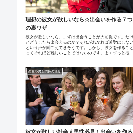
理想の彼女が欲しいなら☆出会いを作る７つ
の裏ワザ
彼女が欲しいなら、まずは出会うことが大前提です。だ
どどうしたら出会えるのか？それがわかれば苦労はしな
という声が聞こえてきそうです。しかし、彼女を作るこ
ってそれほど難しいことではないのです。よくずっと彼
が途切れない人っていますよね。その人たちは、あるこ
を実行しているからなのです。逆に彼女が欲しいのにで
ない人は...
恋愛や男女関係の悩み
彼女が欲しい社会人男性必見！出会いを作る