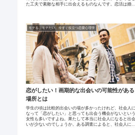
た工夫で素敵な相手に出会えるものなんです。恋活は婚
の一歩前、いきなりがっつり結婚を考えているわけじゃ
いけど出会いがほしい、そんな男女の間で広まっていま
す。恋活イ...
モテる、モテたい、今すぐ役立つ恋愛心理学
恋がしたい！画期的な出会いの可能性がある
場所とは
学生の頃は比較的出会いの場が多かったけれど、社会人
なって「恋がしたい」と思っても出会う機会がないとい
女性も多いですよね。果たして本当に社会人になると出
いが少ないのでしょうか。ある調査によると、社会人に
ってから出会いがないと感じる女性は７割に及ぶそうで
す。仕事と家の往復で一日が終わってしまったり、職場