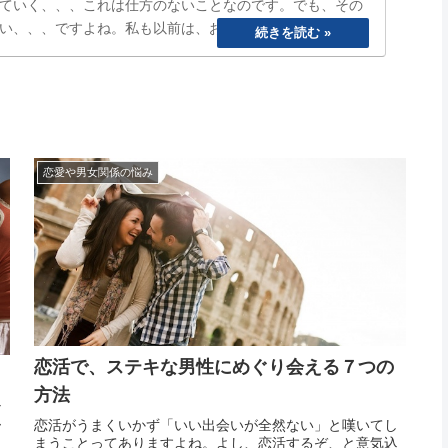
ていく、、、これは仕方のないことなのです。でも、その
い、、、ですよね。私も以前は、おもいきり、「ぐうたら
ら寝る、めんどくさいから明日でいいや、、と言い続けて
まうetc…
恋愛や男女関係の悩み
恋活で、ステキな男性にめぐり会える７つの
方法
な
ー
恋活がうまくいかず「いい出会いが全然ない」と嘆いてし
し
まうことってありますよね。よし、恋活するぞ、と意気込