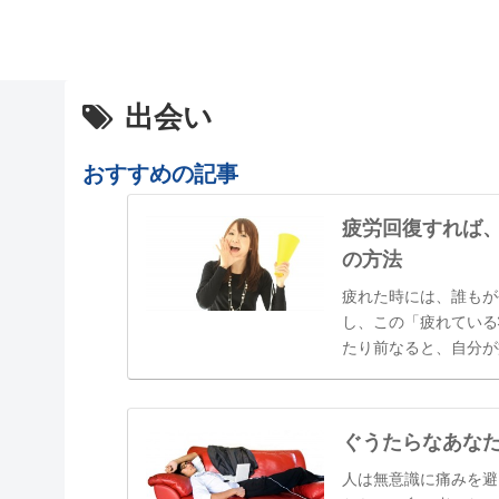
出会い
おすすめの記事
疲労回復すれば
の方法
疲れた時には、誰もが
し、この「疲れている
たり前なると、自分が
「最近疲れていますよ
しまっていたり、いつ
ぐうたらなあな
人は無意識に痛みを避