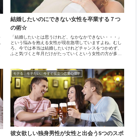
結婚したいのにできない女性を卒業する７つ
の術☆
「結婚したいとは思うけれど、なかなかできない・・・」
け
という悩みを抱える女性が現在急増していますよね。むし
い
ろ、今では本当は結婚したいけれどチャンスをつかめず、
と
ふと気づくと年月だけがたっていくという女性の方が多い
女
かもしれません。一昔前ならあまりなかった現象でしょ
と
う。しかし、昔に比べて今は結婚をしにくい時代になって
き
きているの...
モテる、モテたい、今すぐ役立つ恋愛心理学
彼女欲しい独身男性が女性と出会う5つのスポ