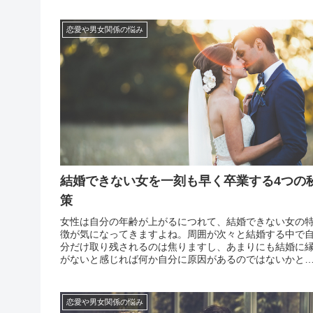
男性が極端...
恋愛や男女関係の悩み
結婚できない女を一刻も早く卒業する4つの
策
女性は自分の年齢が上がるにつれて、結婚できない女の
徴が気になってきますよね。周囲が次々と結婚する中で
分だけ取り残されるのは焦りますし、あまりにも結婚に
がないと感じれば何か自分に原因があるのではないかと
んでしまいます。実際にネットや雑誌ではその手のこと
ネタになることが多く、結婚できない女の特徴を解説し
記事がた...
恋愛や男女関係の悩み