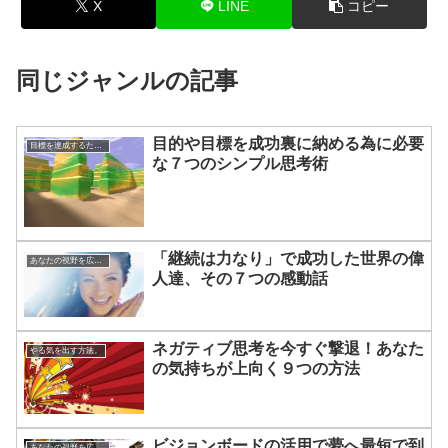
X
LINE
コピー
同じジャンルの記事
目的や目標を成功裏に納める為に必要
目標を達成するための方法
な７つのシンプル思考術
「継続は力なり」で成功した世界の偉
あなたの視野を広げる方法
人達、その７つの感動話
ネガティブ思考を今すぐ撃退！あなた
やる気を出す方法。
の気持ちが上向く９つの方法
ビジョンボードの活用で夢へ最短で到
あなたの視野を広げる方法