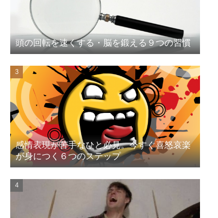
頭の回転を速くする・脳を鍛える９つの習慣
感情表現が苦手なひと必見。今すぐ喜怒哀楽
が身につく６つのステップ