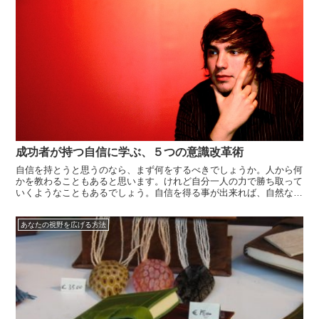
成功者が持つ自信に学ぶ、５つの意識改革術
自信を持とうと思うのなら、まず何をするべきでしょうか。人から何
かを教わることもあると思います。けれど自分一人の力で勝ち取って
いくようなこともあるでしょう。自信を得る事が出来れば、自然な流
れで成功へと導かれるということもあるはずです。そのような流れを
得るために、何を今すべきなのか、どうすべきなのかということを一
あなたの視野を広げる方法
緒に考えて...