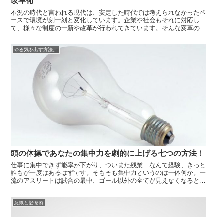
改革術
不況の時代と言われる現代は、安定した時代では考えられなかったペ
ースで環境が刻一刻と変化しています。企業や社会もそれに対応し
て、様々な制度の一新や改革が行われてきています。そんな変革の時
代で取り残されずに常に前に向かって成長していく方法。それが意識
改革です。今回は、今すぐ変わりたい人のための、ゼロから始める7
やる気を出す方法。
つの意識改革...
頭の体操であなたの集中力を劇的に上げる七つの方法！
仕事に集中できず能率が下がり、ついまた残業…なんて経験、きっと
誰もが一度はあるはずです。そもそも集中力というのは一体何か。一
流のアスリートは試合の最中、ゴール以外の全てが見えなくなると言
われています。つまるところ集中力とは、余計な情報を頭の中からシ
ャットアウトする能力のことを指しています。では普段の生活でその
意識と記憶術
ような状況...