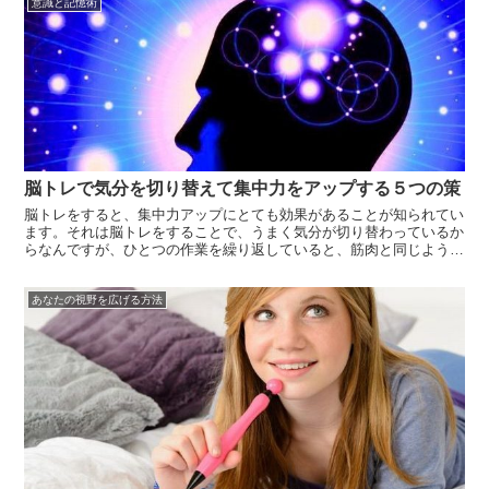
意識と記憶術
あまり試し...
脳トレで気分を切り替えて集中力をアップする５つの策
脳トレをすると、集中力アップにとても効果があることが知られてい
ます。それは脳トレをすることで、うまく気分が切り替わっているか
らなんですが、ひとつの作業を繰り返していると、筋肉と同じように
疲労してきてしまいます。脳と言ってもいろんな働きをしていますよ
ね。脳トレを使って普段使っていない脳、使われにくい脳を使うこと
あなたの視野を広げる方法
ができます...