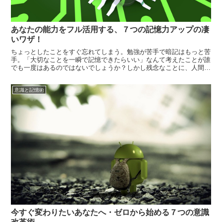
あなたの能力をフル活用する、７つの記憶力アップの凄
いワザ！
ちょっとしたことをすぐ忘れてしまう。勉強が苦手で暗記はもっと苦
手。「大切なことを一瞬で記憶できたらいい」なんて考えたことが誰
でも一度はあるのではないでしょうか？しかし残念なことに、人間の
記憶は短期記憶と長期記憶に分かれて保存されます。どんなにがんば
ってもほとんどの記憶は短期記憶の中に保存されてしまい、時の経過
意識と記憶術
と共に忘れ...
今すぐ変わりたいあなたへ・ゼロから始める７つの意識