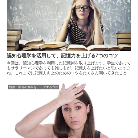
認知心理学を活用して、記憶力を上げる7つのコツ
今回は、認知心理学を利用した記憶術を取り上げます。学生であって
もサラリーマンであっても誰しもが、記憶力を上げたいと思いますよ
ね。これまでに記憶力向上のためのコツをたくさん聞いてきたことで
しょう。しかしながら、この記事を読んでいるということは、いまだ
に自分にぴったりの記憶術に出会っていないのではないでしょうか。
勉強・学習の効率をアップする方法
テクニック...