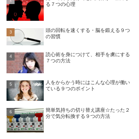
る７つの心理
頭の回転を速くする・脳を鍛える９つ
の習慣
読心術を身につけて、相手を虜にする
７つの方法
人をからかう時にはこんな心理が働い
ている９つのポイント
簡単気持ちの切り替え講座☆たった２
分で気分転換する９つの方法