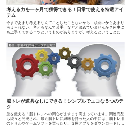
考える力を一ヶ月で獲得できる！日常で使える特選アイ
テム
今まであまり考えるなんてことしたことないから、頭弱いからあまり
考えられない、考えるなんて苦手、などと諦めていませんか？何事に
も上手くできるコツというものがありますが、考えるということにも
考えるコツというものがあります。誰しも考えること自体はできるの
ですが、考えるコツを知らないために考えるのが苦手と言ってみた
勉強・学習の効率をアップする方法
り、考えられ...
脳トレが道具なしにできる！シンプルでエコな５つのテ
ク
脳を鍛える「脳トレ」への関心がますます高まっています。関連商品
も続々と開発され、最近脳トレに興味を持った人の中には、脳トレ用
のドリルやゲームソフトを買ったり、専用アプリをダウンロードして
脳トレを始めようと考えている人も多いのではないでしょうか。しか