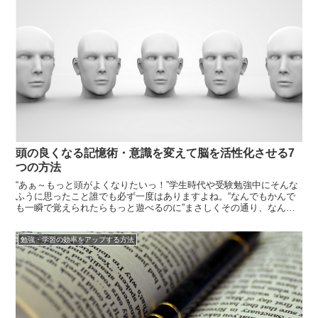
頭の良くなる記憶術・意識を変えて脳を活性化させる7
つの方法
“あぁ～もっと頭がよくなりたいっ！”学生時代や受験勉強中にそんな
ふうに思ったこと誰でも必ず一度はありますよね。“なんでもかんで
も一瞬で覚えられたらもっと遊べるのに”まさしくその通り、なんで
もすぐにちゃんと記憶できたらすごく効率は上がります。そこで今日
はそんなあなたの脳を高速回転させる為の記憶術についてお伝えしま
勉強・学習の効率をアップする方法
す。では...