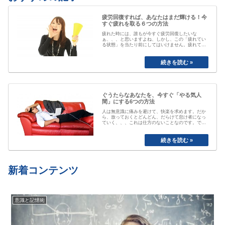
疲労回復すれば、あなたはまだ輝ける！今
すぐ疲れを取る６つの方法
疲れた時には、誰もが今すぐ疲労回復したいな
ぁ、、、と思いますよね、しかし、この「疲れてい
る状態」を当たり前にしてはいけません。疲れてい
る事が当たり前なると、自分が疲れている事にもや
がて気付かなくなってしまいます。「最近疲れてい
ますよね」と誰かに声を掛けられるまで、自分は大
丈夫と思ってしまっていたり、いつのまにか覇気が
感…
ぐうたらなあなたを、今すぐ「やる気人
間」にする6つの方法
人は無意識に痛みを避けて、快楽を求めます。だか
ら、放っておくとどんどん、だらけて怠け者になっ
ていく、、、これは仕方のないことなのです。で
も、そのままじゃちょっとマズい、、、ですよね。
私も以前は、おもいきり、「ぐうたら属性」でし
た。食べたら寝る、めんどくさいから明日でいい
や、、と言い続けて結局やらない、忘れてしまう
etc…
新着コンテンツ
意識と記憶術