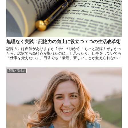
無理なく実践！記憶力の向上に役立つ７つの生活改革術
記憶力には自信がありますか？学生の頃から「もっと記憶力がよかっ
たら、試験でも高得点が取れたのに」と思ったり、仕事をしていても
「仕事を覚えたい」、日常でも「最近、新しいことが覚えられない」
という経験はないでしょうか？誰でも一度は、「記憶力を向上させた
い」と思ったことがあると思います。もし、記憶力がいまよりも向上
意識と記憶術
したら、資...