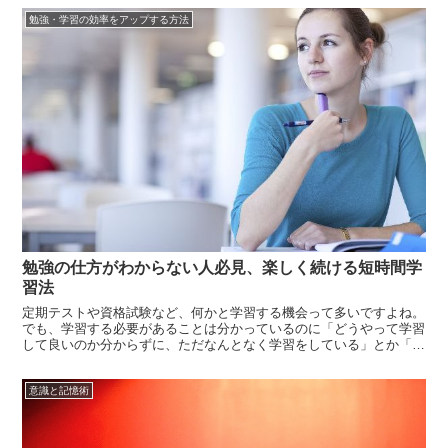
し本来、脳を鍛える脳トレは、専用の特別な道具がなくてもできるも
勉強・学習の効率をアップする方法
のです。も...
勉強の仕方がわからない人必見、楽しく続ける短時間学
習法
定期テストや資格試験など、何かと学習する機会って多いですよね。
でも、学習する必要があることは分かっているのに「どうやって学習
して良いのか分からずに、ただなんとなく学習をしている」とか「勉
強の仕方が分からないから家ではほとんど学習していない」なんて人
も多い事でしょう。実は、ただやみくもに学習をしていても、しっか
意識と記憶術
りと身につ...