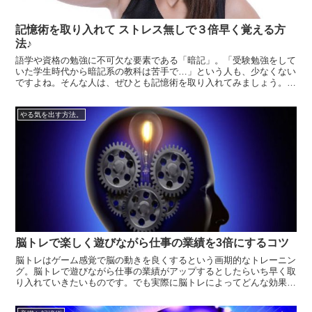
記憶術を取り入れて ストレス無しで３倍早く覚える方
法♪
語学や資格の勉強に不可欠な要素である「暗記」。「受験勉強をして
いた学生時代から暗記系の教科は苦手で…」という人も、少なくない
ですよね。そんな人は、ぜひとも記憶術を取り入れてみましょう。と
ころで、記憶には２種類あることをご存じでしょうか。それは、「知
識記憶」と「経験記憶」です。知識記憶とは、歴史の年号や元素記号
やる気を出す方法。
といった抽...
脳トレで楽しく遊びながら仕事の業績を3倍にするコツ
脳トレはゲーム感覚で脳の動きを良くするという画期的なトレーニン
グ。脳トレで遊びながら仕事の業績がアップするとしたらいち早く取
り入れていきたいものです。でも実際に脳トレによってどんな効果を
期待できるのか、目に見える業績にまで影響するのかとても気になる
ところです。脳トレを毎日の日課にしている人も、知っているけれど