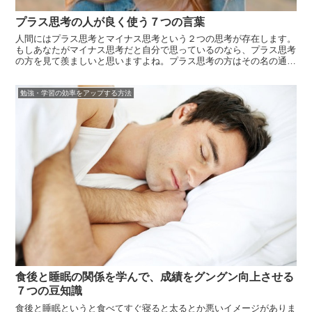
プラス思考の人が良く使う７つの言葉
人間にはプラス思考とマイナス思考という２つの思考が存在します。
もしあなたがマイナス思考だと自分で思っているのなら、プラス思考
の方を見て羨ましいと思いますよね。プラス思考の方はその名の通
り、自分の周りに起こることをプラスに捉えています。小さいことで
落ち込んだりもしませんし、幸せを感じていると思える人が多いので
勉強・学習の効率をアップする方法
す。できるこ...
食後と睡眠の関係を学んで、成績をグングン向上させる
７つの豆知識
食後と睡眠というと食べてすぐ寝ると太るとか悪いイメージがありま