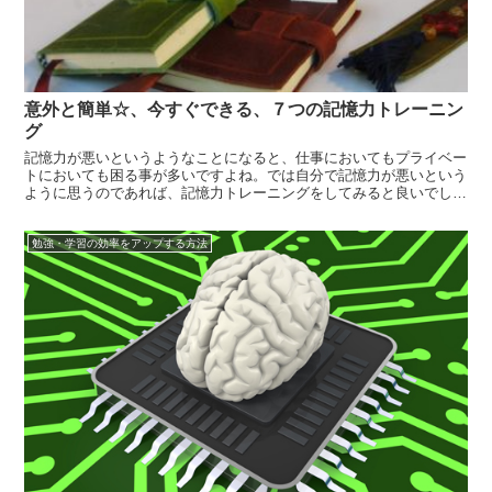
意外と簡単☆、今すぐできる、７つの記憶力トレーニン
グ
記憶力が悪いというようなことになると、仕事においてもプライベー
トにおいても困る事が多いですよね。では自分で記憶力が悪いという
ように思うのであれば、記憶力トレーニングをしてみると良いでしょ
う。そうすることにより、今までとは違う自分になることが出来ま
す。記憶力に対して、諦めていた人もいるかもしれませんが、実は簡
勉強・学習の効率をアップする方法
単なトレーニ...