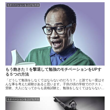
局だらだらと一日が終わってしまった、、、、なんて事の繰り返し。
モチベーションを上げる方法
きっと誰に...
もう飽きた！を撃退して勉強のモチベーションをUPす
る５つの方法
「どうして勉強をしなくてはならないのだろう？」と誰でも一度はそ
んな事を考えた経験があると思います。子供の頃の学校でのテスト、
受験、大人になってからも資格試験と、勉強をしなくてはならない機
会は多くあることでしょう。勉強はした方が良いとわかっていなが
ら、飽きた・・・なかなか持続できない・・・こんな悩みを経験した
モチベーションを上げる方法
方も多いと思...