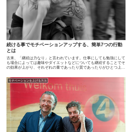
続ける事でモチベーションアップする、簡単7つの行動
とは
古来、「継続は力なり」と言われています。仕事にしても勉強にして
も場合によっては趣味やダイエットなどについても継続することでそ
の効果が上がり、それぞれの量であったり質であったりがひとつ上の
段階にステップアップする・・・・継続するためには自身のモチベー
ションを高いところで維持し続ける必要があります。ひとつのものご
モチベーションを上げる方法
とを継続し...