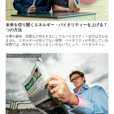
未来を切り開くエネルギー・バイタリティーを上げる７
つの方法
仕事や趣味、恋愛など何をするにしてもバイタリティ＝活力は欠かせ
ません。エネルギーが足りてない状態、バイタリティが不足している
状態では、何をやってもうまくいかないでしょう。バイタリティに
は、精神的なものと肉体的なものがあります。どちらのバイタリティ
を先に高めれば良いと思いますか？・・・答えは肉体のバイタリティ
モチベーションを上げる方法
です。大好き...