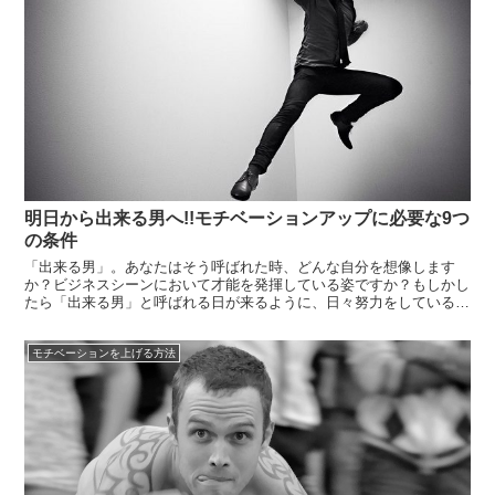
明日から出来る男へ!!モチベーションアップに必要な9つ
の条件
「出来る男」。あなたはそう呼ばれた時、どんな自分を想像します
か？ビジネスシーンにおいて才能を発揮している姿ですか？もしかし
たら「出来る男」と呼ばれる日が来るように、日々努力をしている最
中かもしれません。もちろん「出来る男」はビジネスシーンにおいて
光り輝いている人達をさしますが、本当に有能な人はあらゆる面で秀
モチベーションを上げる方法
でているもの...