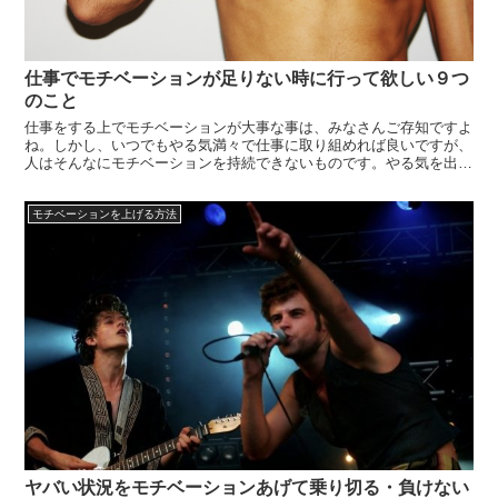
仕事でモチベーションが足りない時に行って欲しい９つ
のこと
仕事をする上でモチベーションが大事な事は、みなさんご存知ですよ
ね。しかし、いつでもやる気満々で仕事に取り組めれば良いですが、
人はそんなにモチベーションを持続できないものです。やる気を出し
て頑張らなければならない場面でも、どうしてもモチベーションが上
がらない、なんてこともよくあるでしょう。モチベーションが足りな
モチベーションを上げる方法
いままダラ...
ヤバい状況をモチベーションあげて乗り切る・負けない