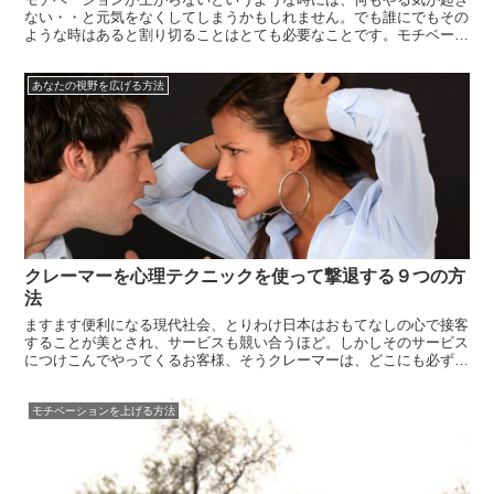
ない・・と元気をなくしてしまうかもしれません。でも誰にでもその
ような時はあると割り切ることはとても必要なことです。モチベーシ
ョンが上がらない自分に対して悔しい思いや歯痒さを感じたり、悲し
い気持ちになるかもしれません。でも感情の起伏というものがあって
あなたの視野を広げる方法
も良いので...
クレーマーを心理テクニックを使って撃退する９つの方
法
ますます便利になる現代社会、とりわけ日本はおもてなしの心で接客
することが美とされ、サービスも競い合うほど。しかしそのサービス
につけこんでやってくるお客様、そうクレーマーは、どこにも必ず一
定数はいますよね。接客のお仕事をされている方はもちろん、役所な
どの窓口や事務対応の電話口でもそのクレーマーにほとほと困ってい
モチベーションを上げる方法
る、そんな...