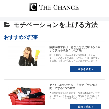
モチベーションを上げる方法
おすすめの記事
疲労回復すれば、あなたはまだ輝ける！今
すぐ疲れを取る６つの方法
疲れた時には、誰もが今すぐ疲労回復したいな
ぁ、、、と思いますよね、しかし、この「疲れてい
る状態」を当たり前にしてはいけません。疲れてい
る事が当たり前なると、自分が疲れている事にもや
がて気付かなくなってしまいます。「最近疲れてい
ますよね」と誰かに声を掛けられるまで、自分は大
丈夫と思ってしまっていたり、いつのまにか覇気が
感…
ぐうたらなあなたを、今すぐ「やる気人
間」にする6つの方法
人は無意識に痛みを避けて、快楽を求めます。だか
ら、放っておくとどんどん、だらけて怠け者になっ
ていく、、、これは仕方のないことなのです。で
も、そのままじゃちょっとマズい、、、ですよね。
私も以前は、おもいきり、「ぐうたら属性」でし
た。食べたら寝る、めんどくさいから明日でいい