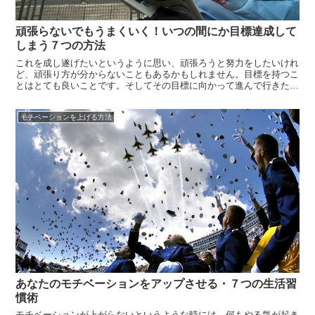
頑張らないでもうまくいく！いつの間にか目標達成して
しまう７つの方法
これを成し遂げたいというように思い、頑張ろうと努力をしたいけれ
ど、頑張り方が分からないこともあるかもしれません。目標を持つこ
とはとても良いことです。そしてその目標に向かって進んで行きたい
自分がいるということはあるでしょう。でもその目標の達成方法が分
からない、このままの自分でいてもいいのだろうかと悩むこともある
モチベーションを上げる方法
でしょう。...
あなたのモチベーションをアップさせる・７つの生活習
慣術
モチベーションが上がらないというような時には、何もやる気が起き