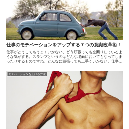
仕事のモチベーションをアップする７つの意識改革術！
仕事がどうしてもうまくいかない。どう頑張っても空回りしているよ
うな気がする。スランプというのはどんな場面においてもなってしま
ったりするものですね。どんなに頑張っても上手くいかない。仕事に
対するモチベーションもどんどんと下がっていく。そんな時に重要な
仕事が入ってしまったら大変です。そこで今回は、そういった場合に
モチベーションを上げる方法
役立つ、仕...