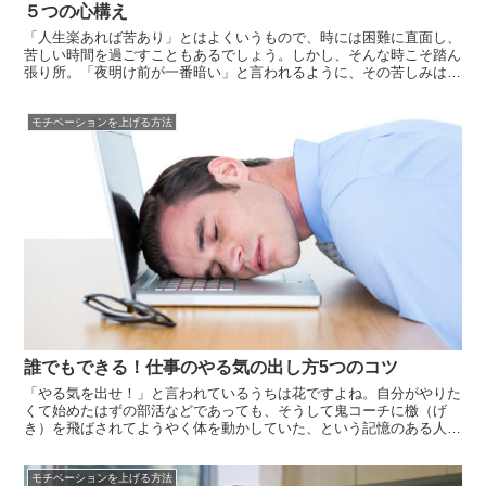
５つの心構え
「人生楽あれば苦あり」とはよくいうもので、時には困難に直面し、
苦しい時間を過ごすこともあるでしょう。しかし、そんな時こそ踏ん
張り所。「夜明け前が一番暗い」と言われるように、その苦しみは必
ずのちに報われるはずです。そんな苦しく、ヤバい状況でもモチベー
ションをあげて乗り切る方法をお伝えします。モチベーションを上げ
モチベーションを上げる方法
る心構え１...
誰でもできる！仕事のやる気の出し方5つのコツ
「やる気を出せ！」と言われているうちは花ですよね。自分がやりた
くて始めたはずの部活などであっても、そうして鬼コーチに檄（げ
き）を飛ばされてようやく体を動かしていた、という記憶のある人も
多い事でしょう。人間とは、元来なまけものです。だから大人になっ
てもそのクセは簡単には変わりません。仕事のやる気を出そうともせ
モチベーションを上げる方法
ず、相変わら...