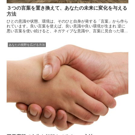
３つの言葉を置き換えて、あなたの未来に変化を与える
方法
ひとの意識や状態、環境は、そのひと自身が発する「言葉」から作ら
れています。良い言葉を使えば、良い意識や良い環境が生まれ 逆に
悪い言葉を使い続けると、ネガティブな意識や、言葉に見合った環境
が作られていきます 。今日は少しでも良い意識や環境を作るため
の、言葉を置き換えについてお伝えします。未来は小さな意識や出来
あなたの視野を広げる方法
事の積み重ね...