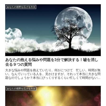
も、現在３５歳。２０代はあっという間でした。「あの時こうしてい
れば」なんてことはいくらでもありますが、後悔はまったくありませ
あなたの視野を広げる方法
ん。今まで...
あなたの抱える悩みや問題を3分で解決する！嘘を消し
去る９つの質問
大きな悩みや問題を抱えていたり、何かにつけて 忙しい、時間が無
い。なんていっている人を、見かけますが、それって本当に大きな問
題なのでしょうか？本当にびっくりするくらい忙しくて時間がないの
でしょうか？忙しさで言えば、私の周りでは明らかにとんでもないス
ケジュールで動いているひとほど、その言葉を口にしません。逆に、
あなたの視野を広げる方法
忙しいとか...