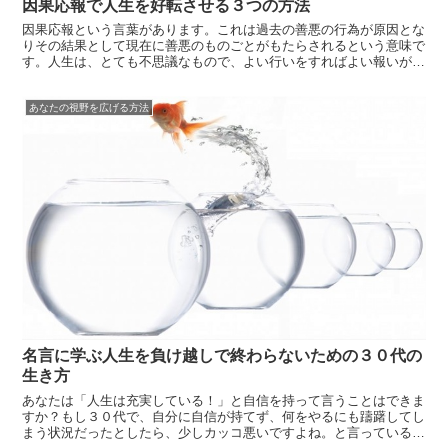
因果応報で人生を好転させる３つの方法
因果応報という言葉があります。これは過去の善悪の行為が原因とな
りその結果として現在に善悪のものごとがもたらされるという意味で
す。人生は、とても不思議なもので、よい行いをすればよい報いがあ
り悪い行いをすれば悪い報いがありますよね。 もし、いままで、あ
なたが心から信頼し合える人間関係を作れていなかったり、仕事やビ
あなたの視野を広げる方法
ジネスがう...
名言に学ぶ人生を負け越しで終わらないための３０代の
生き方
あなたは「人生は充実している！」と自信を持って言うことはできま
すか？もし３０代で、自分に自信が持てず、何をやるにも躊躇してし
まう状況だったとしたら、少しカッコ悪いですよね。と言っている私