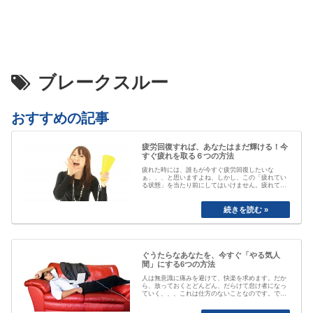
ブレークスルー
おすすめの記事
疲労回復すれば、あなたはまだ輝ける！今
すぐ疲れを取る６つの方法
疲れた時には、誰もが今すぐ疲労回復したいな
ぁ、、、と思いますよね、しかし、この「疲れてい
る状態」を当たり前にしてはいけません。疲れてい
る事が当たり前なると、自分が疲れている事にもや
がて気付かなくなってしまいます。「最近疲れてい
ますよね」と誰かに声を掛けられるまで、自分は大
丈夫と思ってしまっていたり、いつのまにか覇気が
感…
ぐうたらなあなたを、今すぐ「やる気人
間」にする6つの方法
人は無意識に痛みを避けて、快楽を求めます。だか
ら、放っておくとどんどん、だらけて怠け者になっ
ていく、、、これは仕方のないことなのです。で
も、そのままじゃちょっとマズい、、、ですよね。
私も以前は、おもいきり、「ぐうたら属性」でし