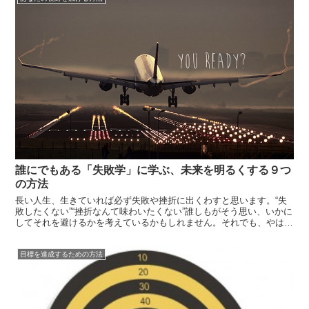
書いていっ...
誰にでもある「失敗学」に学ぶ、未来を明るくする９つ
の方法
長い人生、生きていれば必ず失敗や挫折に出くわすと思います。“失
敗したくない”“挫折なんて味わいたくない”誰しもがそう思い、いかに
してそれを避けるかを考えているかもしれません。それでも、やはり
失敗は避けられなかったりするものです。大切なことは、失敗に出会
った時、それをいかにして未来に活かすのか、糧にするのか、という
目標を達成するための方法
ことで...