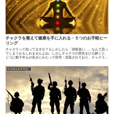
チャクラを整えて健康を手に入れる・５つのお手軽ヒー
リング
チャクラって知ってますか？もしかしたら「胡散臭い…」なんて思っ
てしまうかもしれませんよね。しかしチャクラの歴史をひも解くと、
じつに数千年もの長きにわたって研究・実践されており、チャクラを
鍛えることによって健康を手に入れる事もできるのです。チャクラ
は、サンスクリット語で「円」を意味しており、「人体の7つのパワ
やる気を出す方法。
ースポット」...