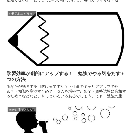
物足りない」「どうしてかわからないけど、毎日がつまらなく退
屈・・・」「こんな時代なのに毎日楽しめる人と楽しめない人の違い
は何だろう・・・」なんて思っていたりしませんか？・楽しみた
やる気を出す方法。
い・・・・おもしろ...
学習効率が劇的にアップする！ 勉強でやる気をだす６
つの方法
あなたが勉強する目的は何ですか？・仕事のキャリアアップのた
め？・知識を増やすため？・収入を増やすため？・資格試験に合格す
るため？などなど、きっといろいろあるでしょう。でも・勉強の重要
性・やらなきゃいけないのはわかっているのに・・・・勉強する気が
起きない・ヤル気がでない・続かないから結果がでない。いったいな
幸せを呼び込む方法
ぜそうなってし...