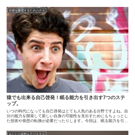
が、進歩や発展の起点となります。しかし、現状に満足できない時に
「しょうがない」とあきらめてしまったり、「会社が悪い。社会が悪
目標を達成するための方法
い。」と外要因...
猿でも出来る自己啓発！眠る能力を引き出す7つのステ
ップ。
いつの時代になっても自己啓発はとても人気のある分野ですよね。自
分の能力を開発して新しい自身の可能性を見出すためにもちょっとし
た技術や発想の転換が必要だったりします。今回は、眠る能力を引き
出すための７つのステップをお伝えします。まずは紙とペンを用意し
てください。そして、これから尋ねる質問に対して、あなたの答えを
あなたの視野を広げる方法