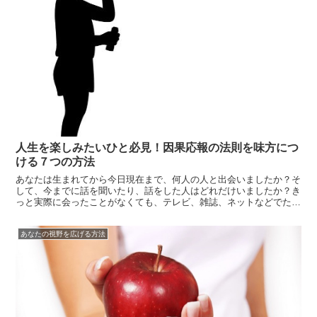
人生を楽しみたいひと必見！因果応報の法則を味方につ
ける７つの方法
あなたは生まれてから今日現在まで、何人の人と出会いましたか？そ
して、今までに話を聞いたり、話をした人はどれだけいましたか？き
っと実際に会ったことがなくても、テレビ、雑誌、ネットなどでたく
さんの人を見たことがある、、、「そもそも、そんなの数えたことな
いし、それが一体何なの？」と感じたかもしれません。でも、今まで
あなたの視野を広げる方法
たくさんの...