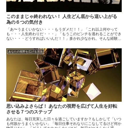
このままじゃ終われない！ 人生どん底から這い上がる
為の６つの気付き
「あ〜うまくいかない・・・もうダメだ！！」「これ以上何やって
も・・・人生終わりだ・・・」「もうこのピンチを逃れることができ
ない・・・どうすればいいんだ！！」多かれ少なかれ、そんな経験を
したこと、誰でも一度くらいある事でしょう。でも、よく考えてみて
ください、規模は違えど、実は今まで生きてきた中で、いろんな不
あなたの視野を広げる方法
遇、トラブル、...
思い込みよさらば！ あなたの視野を広げて人生を好転
させる７つのステップ
あなたは、毎日充実した日々を過ごしていますか？もしかして「いつ
も何故かうまくいかない」「毎日仕事それなりにこなしてるけど何か