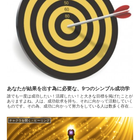
あなたが結果を出す為に必要な、9つのシンプル成功学
誰でも一度は成功したい！活躍したい！と大きな目標を掲げたことが
ありますよね。人は、成功欲求を持ち、それに向かって活動していく
ものです。その為、成功に向かって努力をしている人は数多く存在
し、中でも過去に成功した偉人たちも、自己流の成功学や努力術をし
ていたと言われています。今回は、今すぐにでも結果を出すために日
チャクラを開く・ヒーリング
常的に、そし...