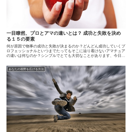
一目瞭然、プロとアマの違いとは？ 成功と失敗を決め
る１５の要素
何が原因で物事の成功と失敗が決まるのか？どんどん成功していくプ
ロフェッショナルといつまでたってもそこに辿り着けないアマチュア
の違いは何なのか？シンプルでとても大切なことがあります、今日は
自分への戒めも込めて、その違いを書き留めておきます。やりたい事
があるひと、夢や目標に向かって進んでいるひとは、この１５の違い
あなたの視野を広げる方法
をぜひ覚え...