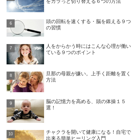
をガラっと切り替える６つの方法
頭の回転を速くする・脳を鍛える９つ
の習慣
人をからかう時にはこんな心理が働い
ている９つのポイント
旦那の母親が嫌い。上手く距離を置く
方法
脳の記憶力を高める、頭の体操１５
選！
チャクラを開いて健康になる！自宅で
出来る簡単ヒーリング入門