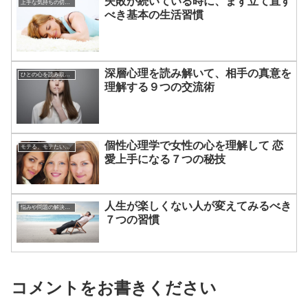
失敗が続いている時に、まず立て直す
上手な気持ちの切り替えかた
べき基本の生活習慣
深層心理を読み解いて、相手の真意を
ひとの心を読み取る方法
理解する９つの交流術
個性心理学で女性の心を理解して 恋
モテる、モテたい、今すぐ役立つ恋愛心理学
愛上手になる７つの秘技
人生が楽しくない人が変えてみるべき
悩みや問題の解決方法
７つの習慣
コメントをお書きください