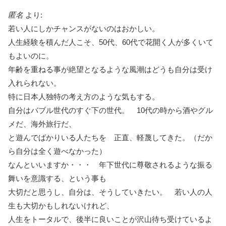
匿名
より:
若い人にしかチャンスがないのはおかしい。
人生経験を積んだ人こそ、50代、60代で花開く人が多くいて
もよいのに。
年齢を重ねる事が絶望となるような風潮はどうも自分は受け
入れられない。
特に日本人独特の考え方のような気もする。
自分はバブル世代のすぐ下の世代。 10代の時から酒やグル
メだ、海外旅行だ、
と遊んでばかりいる人たちを 正直、軽蔑してきた。（だか
ら自分は全く遊べなかった）
なんといいますか・・・ 年下世代に尊敬されるような振る
舞いを意識する、という事も
大切だと思うし、自分は、そうしていきたい。 若い人の人
生も大切かもしれないけれど、
人生をトータルで、後半に良いことが沢山待ち受けているよ