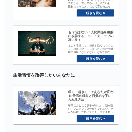
応援してるよ！きっとできるよ！信じ
てるから。君ってやっぱりすごいね！
憧れちゃうなぁ。なんて言われたらだ
れでも、嬉しくなったり、頑張ってみ
ようかな、、、っという気持ちになり
ますよね。私たちのやる気の源、プラ
スのエネルギーの源は至ってシンプル
で、ほめてもらうことや、誰かに励ま
してもらうこと。自分の行為行動を認
めてもらったり...
もう悩まない！人間関係を劇的
に改善する、コミュ力アップの
凄い技！
友人と喧嘩して、連絡を取りつらくな
り、疎遠になってしまった。学校や職
場の環境になじめない、なぜか自分ひ
とりだけ、ぽつりと浮いてしまってい
るような気がする。いつの間にか冷え
きってしまった、夫婦関係や恋人との
関係、沈黙が多く、ギクシャクした家
庭。こんなはずじゃあなかったの
に、、、なんて苦い経験、きっと誰に
生活習慣を改善したいあなたに
でもありますよね。...
眠る・起きる・であなたが変わ
る!最高の眠りと目覚めを手に
入れる方法
毎日なんとなく調子が出ない、頭が重
い、なんとなく気分がすぐれない、そ
んな経験、だれにでもありますよね。
どうにかしたいとは思ってはいるもの
の、イマイチ原因がわからないし、な
にをすれば良いかもわからない。今日
は、そんな毎日のモヤモヤを吹き飛ば
す方法についてお伝えします。風邪で
もないし病気でもないのに、何故か身