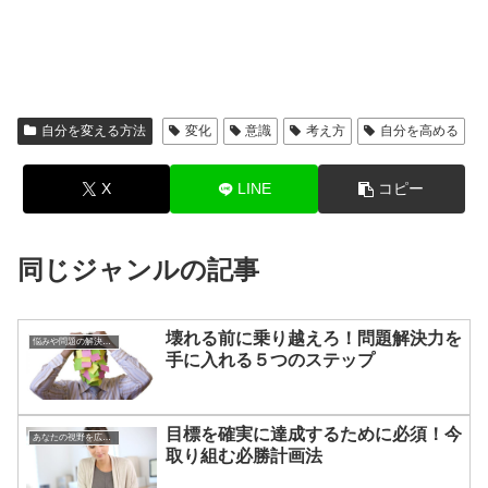
自分を変える方法
変化
意識
考え方
自分を高める
X
LINE
コピー
同じジャンルの記事
壊れる前に乗り越えろ！問題解決力を
悩みや問題の解決方法
手に入れる５つのステップ
目標を確実に達成するために必須！今
あなたの視野を広げる方法
取り組む必勝計画法