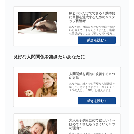
紙とペンだけでできる！効率的
に目標を達成するための５ステ
ップ目達術
あなたは、目標がなかなか達成できな
いと悩んでいませんか？または、明確
な目標がないことに苦しんでいる方も
いるかもしれませんよね。なので、今
日は、目標を見つける方法と、それを
達成する方法をお話します。目標と言
うと、何だか大げさなように聞こえま
すが、実は、人間はコレがないと生き
て行けません。例えば、のどが渇いて
良好な人間関係を築きたいあなたに
いたら、冷蔵庫...
人間関係を劇的に改善する５つ
の方法
あなたは、誰とでも完璧な人間関係を
築くことはできますか？。おそらく９
９％の人は、「NO」と答えますよ
ね。ここで「YES」と答えた人は、少
しだけ考えてみてください。例えば、
自分の考えを理解して貰いたくて一生
懸命に話したのに、相手が考え方を変
えなくて、不満を感じたことはありま
せんか？逆に、自分の考えを受け入れ
てくれてホッと...
大人も子供もほめて欲しい！〜
ほめてくれたらうまくいく３つ
の理由〜