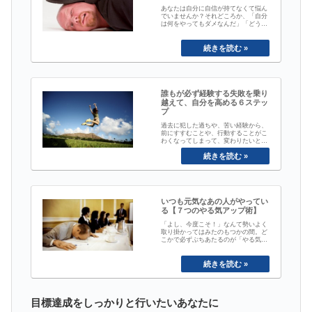
あなたは自分に自信が持てなくて悩ん
でいませんか？それどころか、「自分
は何をやってもダメなんだ」「どうせ
自分は・・・」と自分で、自分を軽く
見てしまっていませんか？もう、今日
で、そんな自分から抜け出しましょ
う。あなたが、あなた自信の最大の理
解者になって、小さな悩みや失敗のせ
いで、本当の自分の力を発揮できない
という状況から抜...
誰もが必ず経験する失敗を乗り
越えて、自分を高める６ステッ
プ
過去に犯した過ちや、苦い経験から、
前にすすむことや、行動することがこ
わくなってしまって、変わりたいとい
う気持ちはあるのに、同じところで足
踏みばかりしてしまうことってありま
すよね。今日はそんな過去の失敗を乗
り越えて、あなた本来の実力を発揮で
きる状態に導く方法をお伝えします。
誰もが必ず経験する失敗を乗り越えて
自分を高める６...
いつも元気なあの人がやってい
る【７つのやる気アップ術】
「よし、今度こそ！」なんて勢いよく
取り掛かってはみたのもつかの間。ど
こかで必ずぶちあたるのが「やる気」
と「モチベーション」の壁ですよね。
私達には意思や感情があります。普段
の生活の中でおこる良い出来事、悪い
出来事によって気持ちは大きく左右さ
れますから「いつもやる気100％！」
なんてふうには、そうそういきませ
ん。・仕事が、...
目標達成をしっかりと行いたいあなたに