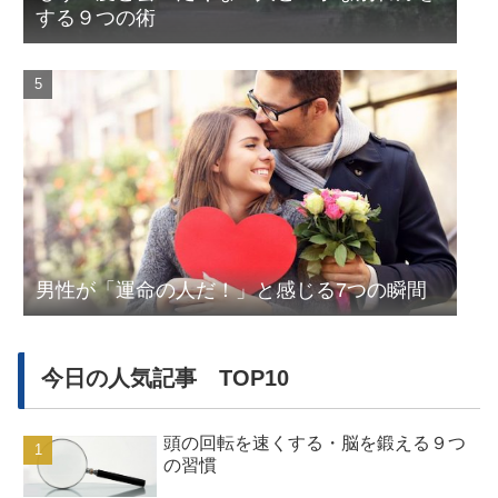
する９つの術
男性が「運命の人だ！」と感じる7つの瞬間
今日の人気記事 TOP10
頭の回転を速くする・脳を鍛える９つ
の習慣