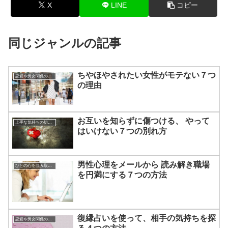
X
LINE
コピー
同じジャンルの記事
ちやほやされたい女性がモテない７つ
恋愛や男女関係の悩み
の理由
お互いを知らずに傷つける、 やって
上手な気持ちの切り替えかた
はいけない７つの別れ方
男性心理をメールから 読み解き職場
ひとの心を読み取る方法
を円満にする７つの方法
復縁占いを使って、相手の気持ちを探
恋愛や男女関係の悩み