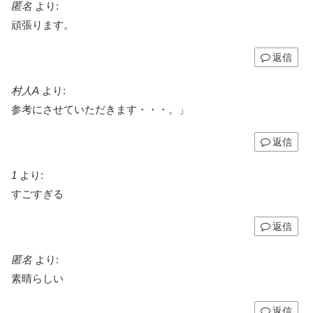
匿名
より:
頑張ります。
返信
村人A
より:
参考にさせていただきます・・・。」
返信
1
より:
すごすぎる
返信
匿名
より:
素晴らしい
返信