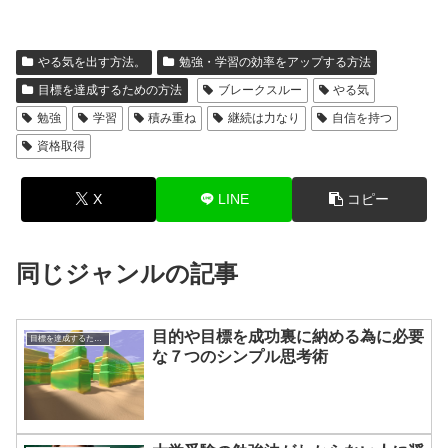
やる気を出す方法。
勉強・学習の効率をアップする方法
目標を達成するための方法
ブレークスルー
やる気
勉強
学習
積み重ね
継続は力なり
自信を持つ
資格取得
X
LINE
コピー
同じジャンルの記事
目的や目標を成功裏に納める為に必要
目標を達成するための方法
な７つのシンプル思考術