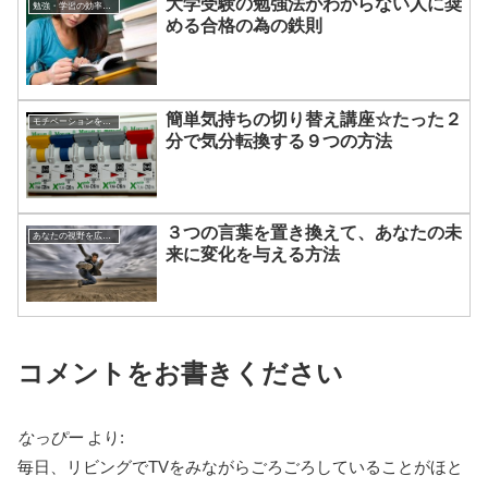
大学受験の勉強法がわからない人に奨
勉強・学習の効率をアップする方法
める合格の為の鉄則
簡単気持ちの切り替え講座☆たった２
モチベーションを上げる方法
分で気分転換する９つの方法
３つの言葉を置き換えて、あなたの未
あなたの視野を広げる方法
来に変化を与える方法
コメントをお書きください
なっぴー
より:
毎日、リビングでTVをみながらごろごろしていることがほと