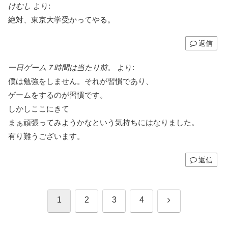
けむし
より:
絶対、東京大学受かってやる。
返信
一日ゲーム７時間は当たり前。
より:
僕は勉強をしません。それが習慣であり、
ゲームをするのが習慣です。
しかしここにきて
まぁ頑張ってみようかなという気持ちにはなりました。
有り難うございます。
返信
次
1
2
3
4
へ