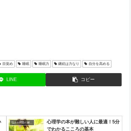
目覚め
睡眠
睡眠力
継続は力なり
自分を高める
LINE
コピー
い
心理学の本が難しい人に最適！5分
悩みや問題の解決方法
でわかるこころの基本