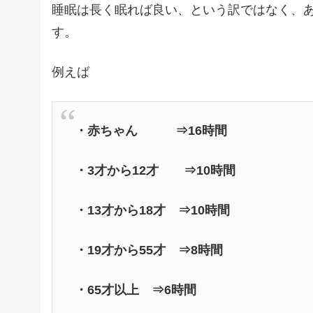
睡眠は長く眠れば良い、という訳ではなく、
す。
例えば
・赤ちゃん ⇒16時間
・3才から12才 ⇒10時間
・13才から18才 ⇒10時間
・19才から55才 ⇒8時間
・65才以上 ⇒6時間