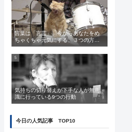
言葉は「言霊」。今からあなたをめ
ちゃくちゃ元気にする、３つの方
法。
気持ちの切り替えが下手な人が無意
識に行っている9つの行動
今日の人気記事 TOP10