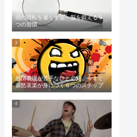
頭の回転を速くする・脳を鍛える９
つの習慣
感情表現が苦手なひと必見。今すぐ
喜怒哀楽が身につく６つのステップ