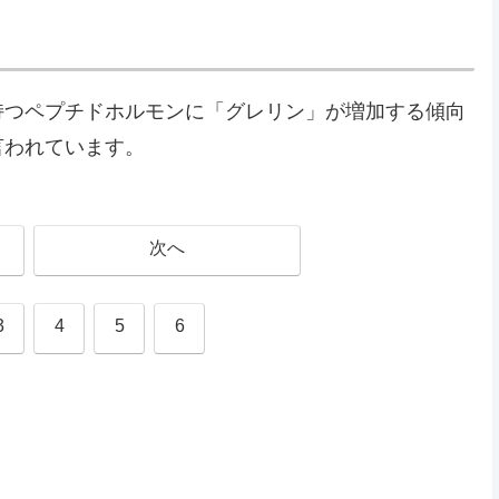
持つペプチドホルモンに「グレリン」が増加する傾向
言われています。
次へ
3
4
5
6