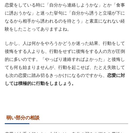
恋愛をしている時に「自分から連絡しようかな」とか「食事
に誘おうかな」と迷った挙句に「自分から誘うと立場が下に
なるから相手から誘われるのを待とう」と素直になれない経
験をしたことってありますよね。
しかし、人は何かをやろうかどうか迷った結果、行動をして
後悔をする人よりも、行動をせずに後悔をする人の方が圧倒
的に多いのです。「やっぱり連絡すればよかった」と後悔し
ても何も始まりませんが、行動を起こせば、たとえ失敗して
も次の恋愛に踏み切るきっかけになるのですから、
恋愛に対
しては積極的に行動をしましょう。
弱い部分の相談