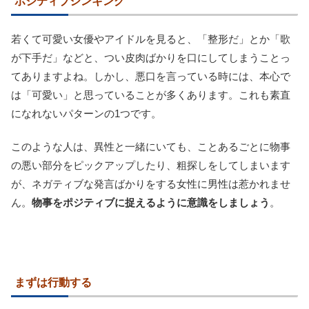
ポジティブシンキング
若くて可愛い女優やアイドルを見ると、「整形だ」とか「歌
が下手だ」などと、つい皮肉ばかりを口にしてしまうことっ
てありますよね。しかし、悪口を言っている時には、本心で
は「可愛い」と思っていることが多くあります。これも素直
になれないパターンの1つです。
このような人は、異性と一緒にいても、ことあるごとに物事
の悪い部分をピックアップしたり、粗探しをしてしまいます
が、ネガティブな発言ばかりをする女性に男性は惹かれませ
ん。
物事をポジティブに捉えるように意識をしましょう
。
まずは行動する