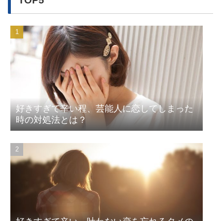
TOP5
好きすぎて辛い程、芸能人に恋してしまった
時の対処法とは？