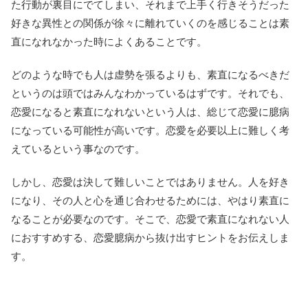
た行動が裏目にでてしまい、それまで上手く行きそうだった
好きな異性との関係が徐々に離れていくのを感じることは素
直になれなかった時によくあることです。
どのような時でも人は虚勢を張るよりも、素直になるべきだ
というのは頭ではみんなわかっているはずです。それでも、
恋愛になると素直になれないという人は、総じて恋愛に臆病
になっている可能性が高いです。恋愛を必要以上に難しく考
えているという事なのです。
しかし、恋愛は決して難しいことではありません。人を好き
になり、その人と心を通じ合わせるためには、やはり素直に
なることが必要なのです。そこで、恋愛で素直になれない人
におすすめする、恋愛臆病から抜け出すヒントをお伝えしま
す。