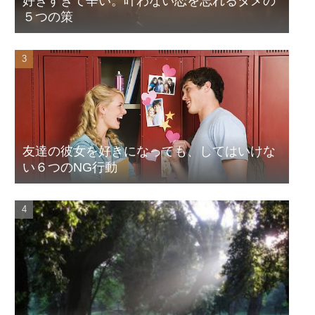
好きすぎて辛い。叶わない恋を忘れるタメの
５つの策
友達の彼女を好きになっても、してはいけな
い６つのNG行動