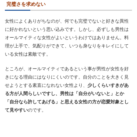
完璧さを求めない
女性によくありがちなのが、何でも完璧でないと好きな異性
に好かれないという思い込みです。しかし、必ずしも男性は
オールマイティな女性がよいというわけではありません。料
理が上手で、気配りができて、いつも身なりをキレイにして
いる女性は素敵です。
ところが、オールマイティであるという事が男性が女性を好
きになる理由にはなりにくいのです。自分のことを大きく見
せようとする素直になれない女性より、
少しくらいすきがあ
る方が人間らしいですし、男性は「自分がいないと」とか
「自分なら許してあげる」と思える女性の方が恋愛対象とし
て見やすい
のです。