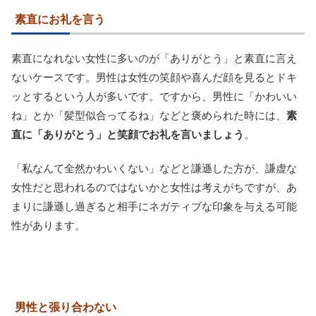
素直にお礼を言う
素直になれない女性に多いのが「ありがとう」と素直に言え
ないケースです。男性は女性の笑顔や喜んだ顔を見るとドキ
ッとするという人が多いです。ですから、男性に「かわいい
ね」とか「髪型似合ってるね」などと褒められた時には、
素
直に「ありがとう」と笑顔でお礼を言いましょう
。
「私なんて全然かわいくない」などと謙遜した方が、謙虚な
女性だと思われるのではないかと女性は考えがちですが、あ
まりに謙遜し過ぎると相手にネガティブな印象を与える可能
性があります。
男性と張り合わない