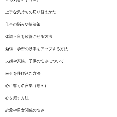
上手な気持ちの切り替えかた
仕事の悩みや解決策
体調不良を改善させる方法
勉強・学習の効率をアップする方法
夫婦や家族、子供の悩みについて
幸せを呼び込む方法
心に響く名言集（動画）
心を癒す方法
恋愛や男女関係の悩み