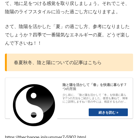
て、地に足をつける感覚を取り戻しましょう。それでこそ、
陰陽のライフスタイルに沿った過ごし方になりますよ。
さて、陰陽を活かした「夏」の過ごし方、参考になりました
でしょうか？四季で一番陽気なエネルギーの夏。どうぞ楽し
んで下さいね！！
春夏秋冬、陰と陽についての記事はこちら
陰と陽を活かして「春」を快適に暮らす７
つの方法
少し前に、「陰と陽を活かして「冬」を快適に暮ら
す7つの方法をご紹介しました。復習も兼ねて、簡単
にご説明しますね！世の中には、相反するものが必
ず存在します。男と女、太陽と月、朝と夜、静と
動、生と死。これのように相対的な物事を「陰陽」
として見るのですが、このバランスが大切で、意識
して生活すると、自然調和し、心身穏やかに、健...
https://thechange.jp/summer7-5902.html