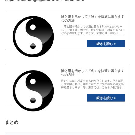
陰と陽を活かして「秋」を快適に暮らす７
つの方法
「陰と陽を活かして快適に暮らす7つの方法シリー
ズ」、第４弾、秋です。世の中には、相反するもの
が必ず存在します。男と女、太陽と月、朝と夜、静
と動、生と死。このように相対的な物事を「陰陽」
として見るのですが、（上記で言うと、左が陽、右
が陰）このバランスこそが大切で、これを意識して
生活すると、自然界とのバランスともあって、心...
陰と陽を活かして「冬」を快適に暮らす７
つの方法
世の中には、相反するものが存在します。例えば男
と女太陽と月夜と朝右と左生と死交感神経と副交感
神経暑さと寒さ 等。東洋では、これらの相対的な
物事を「陰陽＝上記表で言うと、左が陽、右が陰」
というモノサシで見て、そのバランスをとる生活の
仕方、食の仕方をしてきたのです。言うならば、
「自然の摂理」「宇宙の秩序」という所でしょ
う。...
まとめ