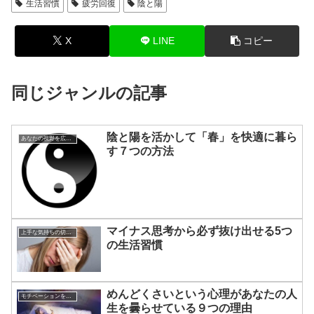
生活習慣
疲労回復
陰と陽
X
LINE
コピー
同じジャンルの記事
陰と陽を活かして「春」を快適に暮ら
あなたの視野を広げる方法
す７つの方法
マイナス思考から必ず抜け出せる5つ
上手な気持ちの切り替えかた
の生活習慣
めんどくさいという心理があなたの人
モチベーションを上げる方法
生を曇らせている９つの理由