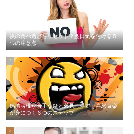
夜の食べ過ぎをリセット？翌日気を付ける５
つの注意点
感情表現が苦手なひと必見。今すぐ喜怒哀楽
が身につく６つのステップ