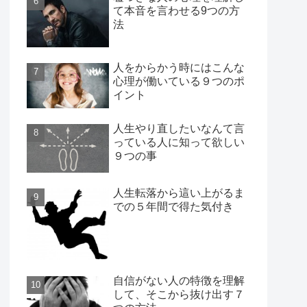
て本音を言わせる9つの方
法
人をからかう時にはこんな
心理が働いている９つのポ
イント
人生やり直したいなんて言
っている人に知って欲しい
９つの事
人生転落から這い上がるま
での５年間で得た気付き
自信がない人の特徴を理解
して、そこから抜け出す７