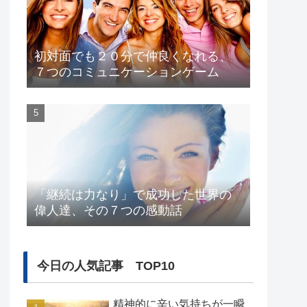
初対面でも２０分で仲良くなれる、
７つのコミュニケーションゲーム
「継続は力なり」で成功した世界の
偉人達、その７つの感動話
今日の人気記事 TOP10
精神的に辛い気持ちが一瞬