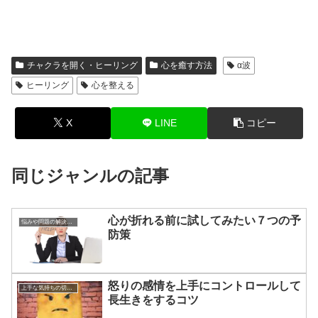
チャクラを開く・ヒーリング
心を癒す方法
α波
ヒーリング
心を整える
X
LINE
コピー
同じジャンルの記事
心が折れる前に試してみたい７つの予
悩みや問題の解決方法
防策
怒りの感情を上手にコントロールして
上手な気持ちの切り替えかた
長生きをするコツ