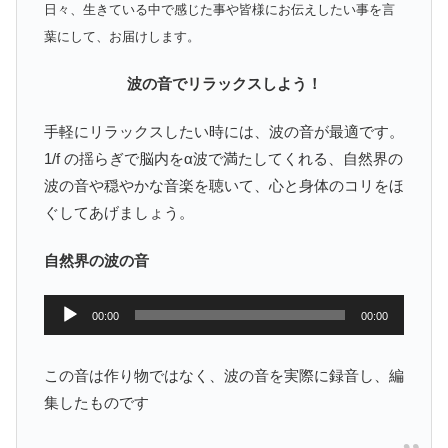
日々、生きている中で感じた事や皆様にお伝えしたい事を言
葉にして、お届けします。
波の音でリラックスしよう！
手軽にリラックスしたい時には、波の音が最適です。
1/f の揺らぎで脳内をα波で満たしてくれる、自然界の
波の音や穏やかな音楽を聴いて、心と身体のコリをほ
ぐしてあげましょう。
自然界の波の音
音
00:00
00:00
声
プ
この音は作り物ではなく、波の音を実際に録音し、編
レ
集したものです
ー
ヤ