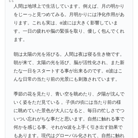
人間は地球上で生活しています。例えば、月の明かり
をじーっと見つめてみる。月明かりには浄化作用があ
ります。これも実は、α波には大きく影響していま
す。一日の疲れや脳の緊張を取り、優しく包んでくれ
ます。
朝は太陽の光を浴びる。人間は夜は寝る生き物です。
朝が来て、太陽の光を浴び、脳が活性化され、また新
たな一日をスタートする事が出来るのです。α波はこ
んな日常の当たり前の光景にも刺激されています。
季節の花を見たり、青い空を眺めたり、夕陽が沈んで
いく姿をただ見ている 。子供の頃には当たり前の様
に眺めていた景色が大人になると、毎日の忙しさでつ
いつい忘れがちな事だと思います。自然に触れる事で
何かを感じる事、それがα波を上手く引き出す効果で
もあります。現代はグローバル化されて、自然に触れ