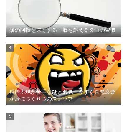
頭の回転を速くする・脳を鍛える９つの習慣
感情表現が苦手なひと必見。今すぐ喜怒哀楽
が身につく６つのステップ