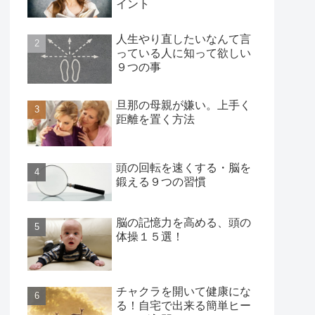
イント
人生やり直したいなんて言
っている人に知って欲しい
９つの事
旦那の母親が嫌い。上手く
距離を置く方法
頭の回転を速くする・脳を
鍛える９つの習慣
脳の記憶力を高める、頭の
体操１５選！
チャクラを開いて健康にな
る！自宅で出来る簡単ヒー