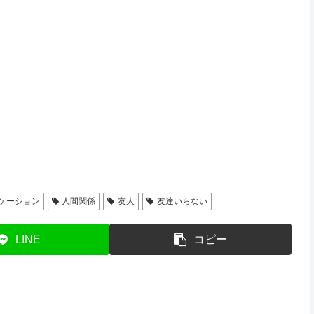
ケーション
人間関係
友人
友達いらない
LINE
コピー