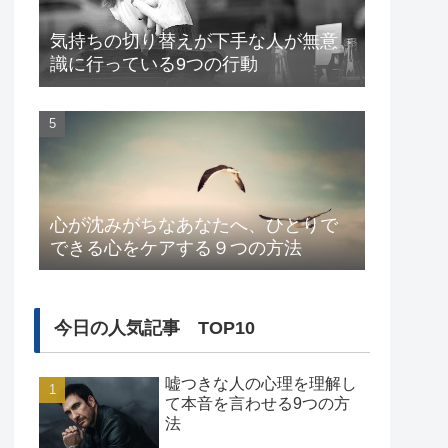
気持ちの切り替えが下手な人が無意
識に行っている9つの行動
心が沈みがちなあなたへ、ひとりで
できる心をケアする９つの方法
今日の人気記事 TOP10
嘘つきな人の心理を理解し
て本音を言わせる9つの方
法