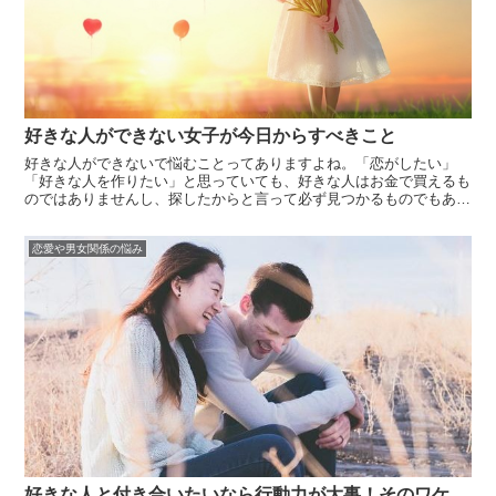
好きな人ができない女子が今日からすべきこと
好きな人ができないで悩むことってありますよね。「恋がしたい」
「好きな人を作りたい」と思っていても、好きな人はお金で買えるも
のではありませんし、探したからと言って必ず見つかるものでもあり
ません。恋愛したい気持ちはあるのにどうして好きな人ができないの
かわからない状況はつらいものです。好きな人ができない原因は、た
恋愛や男女関係の悩み
またま好きな...
好きな人と付き合いたいなら行動力が大事！そのワケ