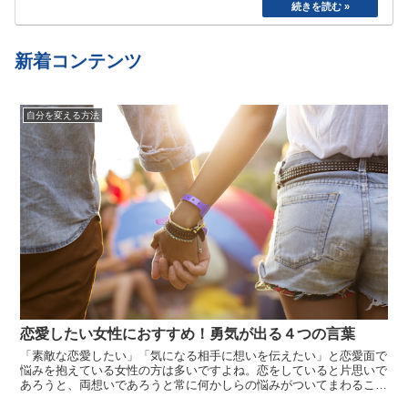
た。食べたら寝る、めんどくさいから明日でいい
や、、と言い続けて結局やらない、忘れてしまう
etc…
新着コンテンツ
自分を変える方法
恋愛したい女性におすすめ！勇気が出る４つの言葉
「素敵な恋愛したい」「気になる相手に想いを伝えたい」と恋愛面で
悩みを抱えている女性の方は多いですよね。恋をしていると片思いで
あろうと、両想いであろうと常に何かしらの悩みがついてまわること
がほとんどです。そんなとき、恋愛に関する名言に触れることで、