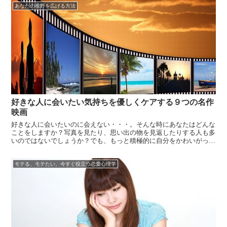
あなたの視野を広げる方法
きな人と付...
好きな人に会いたい気持ちを優しくケアする９つの名作
映画
好きな人に会いたいのに会えない・・・。そんな時にあなたはどんな
ことをしますか？写真を見たり、思い出の物を見返したりする人も多
いのではないでしょうか？でも、もっと積極的に自分をかわいがって
もいいのでは？素直な「会いたい」という気持ちを認めてあげると心
がとっても楽になります。そうは言っても実際には会えないのですか
モテる、モテたい、今すぐ役立つ恋愛心理学
らやっぱり...