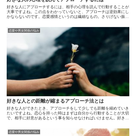
好きな人にアプローチするには、相手の心理を読んで行動することが
大事ですよね。この点をわかっていないと、アプローチは逆効果にし
かならないのです。恋愛感情というのは繊細なもの。さりげない振る
舞い一つで相手の心をとらえることもあれば、ちょっとした言葉の行
き違いでダメになってしまうこともあります。恋愛に不慣れな女性
恋愛や男女関係の悩み
は、ついつい...
好きな人との距離が縮まるアプローチ法とは
好きな人ができたとき、アプローチをして少しでも距離を縮めていき
たいですよね。恋心を持った時はまずは自分から行動することが大切
で、相手に好意があるという事を知らせなければいけません。好きな
人にアプローチをする方法は様々ありますが、恋は盲目という言葉も
あります。いざ恋心が芽生えるとどうしてよいかわからなくなってし
恋愛や男女関係の悩み
まう方も多...