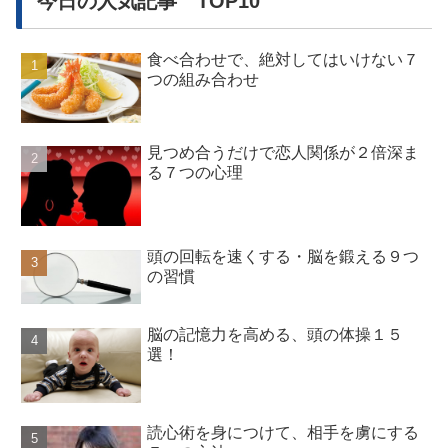
今日の人気記事 TOP10
食べ合わせで、絶対してはいけない７
つの組み合わせ
見つめ合うだけで恋人関係が２倍深ま
る７つの心理
頭の回転を速くする・脳を鍛える９つ
の習慣
脳の記憶力を高める、頭の体操１５
選！
読心術を身につけて、相手を虜にする