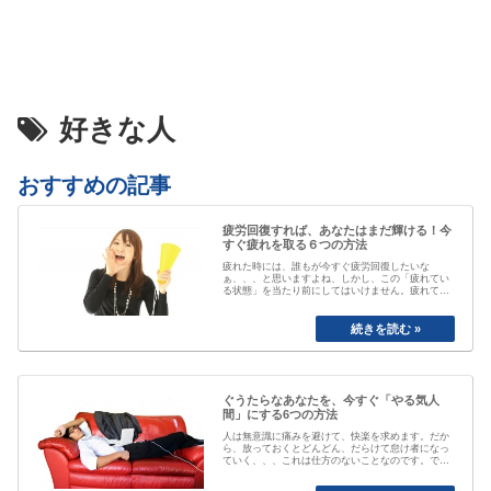
好きな人
おすすめの記事
疲労回復すれば、あなたはまだ輝ける！今
すぐ疲れを取る６つの方法
疲れた時には、誰もが今すぐ疲労回復したいな
ぁ、、、と思いますよね、しかし、この「疲れてい
る状態」を当たり前にしてはいけません。疲れてい
る事が当たり前なると、自分が疲れている事にもや
がて気付かなくなってしまいます。「最近疲れてい
ますよね」と誰かに声を掛けられるまで、自分は大
丈夫と思ってしまっていたり、いつのまにか覇気が
感…
ぐうたらなあなたを、今すぐ「やる気人
間」にする6つの方法
人は無意識に痛みを避けて、快楽を求めます。だか
ら、放っておくとどんどん、だらけて怠け者になっ
ていく、、、これは仕方のないことなのです。で
も、そのままじゃちょっとマズい、、、ですよね。
私も以前は、おもいきり、「ぐうたら属性」でし