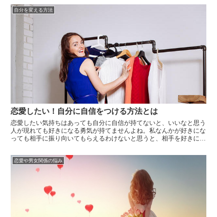
「言葉の持つ力」を受け取ることができるかもしれません。恋愛した
自分を変える方法
いという強い...
恋愛したい！自分に自信をつける方法とは
恋愛したい気持ちはあっても自分に自信が持てないと、いいなと思う
人が現れても好きになる勇気が持てませんよね。私なんかが好きにな
っても相手に振り向いてもらえるわけないと思うと、相手を好きにな
っても傷つくだけだと最初から片思いすら諦めてしまうものです。自
分に自信を持つことはそう簡単なことではありません。しかし、ちょ
恋愛や男女関係の悩み
っとした努...