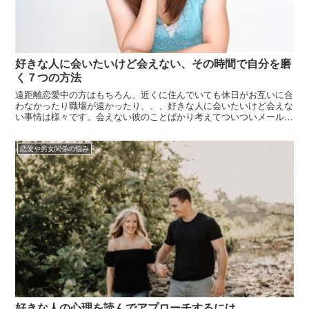
好きな人に会いたいけど会えない、その時間で自分を磨
く７つの方法
遠距離恋愛中の方はもちろん、近くに住んでいても休日がお互いに合
わなかったり職場が遠かったり、、、好きな人に会いたいけど会えな
い事情は様々です。会えない彼のことばかり考えてついついメールや
LINEで彼からの返信を待ち続けたり、何をしても上の空になってし
まうことはないですか？会えない時間は自分磨きに専念して、彼に次
恋愛や男女関係の悩み
に会う時...
好きな人の心理を読んでアプローチするには