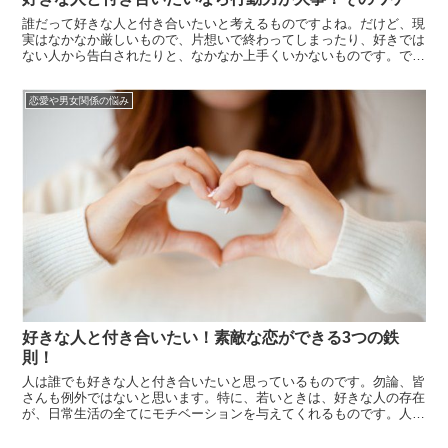
誰だって好きな人と付き合いたいと考えるものですよね。だけど、現
実はなかなか厳しいもので、片想いで終わってしまったり、好きでは
ない人から告白されたりと、なかなか上手くいかないものです。で
も、あなたの恋が上手くいかないのは、もしかしたら行動力が足りな
いせいかもしれませんよ。ただ相手に気持ちを寄せているだけで、好
恋愛や男女関係の悩み
きな人から告...
好きな人と付き合いたい！素敵な恋ができる3つの鉄
則！
人は誰でも好きな人と付き合いたいと思っているものです。勿論、皆
さんも例外ではないと思います。特に、若いときは、好きな人の存在
が、日常生活の全てにモチベーションを与えてくれるものです。人間
って結構単純なもの、つらくてメンドクサイ勉強や仕事も、好きな人
がいれば乗り切れる、そんなものなのではないでしょうか。でも、好