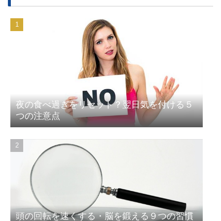
夜の食べ過ぎをリセット？翌日気を付ける５
つの注意点
頭の回転を速くする・脳を鍛える９つの習慣