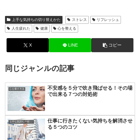
上手な気持ちの切り替えかた
ストレス
リフレッシュ
人生疲れた
健康
心を整える
X
LINE
コピー
同じジャンルの記事
不安感を５分で吹き飛ばせる！その場
心を癒す方法
で出来る７つの対処術
仕事に行きたくない気持ちを解消させ
上手な気持ちの切り替えかた
る５つのコツ