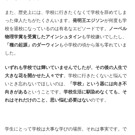
また、歴史上には、学校に行きたくなくて学校を辞めてしま
った偉人たちがたくさんいます。
発明王エジソン
が何度も学
校を退校になっているのは有名なエピソードです。
ノーベル
物理学賞を受賞したアインシュタイン
も学校嫌いでしたし、
「種の起源」のダーウィン
も小学校の頃から落ち零れていま
した。
いずれも学校では輝いていませんでしたが、その後の人生で
大きな花を開かせた人々です
。学校に行きたくないと悩んで
いとき忘れないでほしいのは、
「学校」という器には向き不
向きがある
ということです。
学校生活に馴染めなくても、そ
れはそれだけのこと、思い悩む必要はない
のです。
学生にとって学校は大事な学びの場所。それは事実です。で