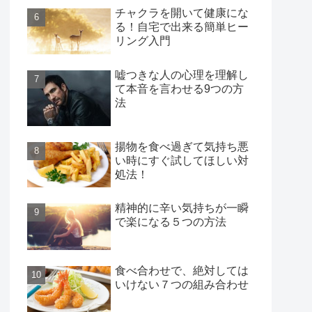
チャクラを開いて健康にな
る！自宅で出来る簡単ヒー
リング入門
嘘つきな人の心理を理解し
て本音を言わせる9つの方
法
揚物を食べ過ぎて気持ち悪
い時にすぐ試してほしい対
処法！
精神的に辛い気持ちが一瞬
で楽になる５つの方法
食べ合わせで、絶対しては
いけない７つの組み合わせ