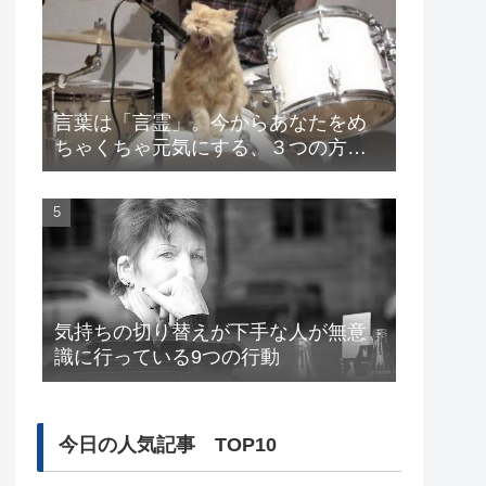
言葉は「言霊」。今からあなたをめ
ちゃくちゃ元気にする、３つの方
法。
気持ちの切り替えが下手な人が無意
識に行っている9つの行動
今日の人気記事 TOP10