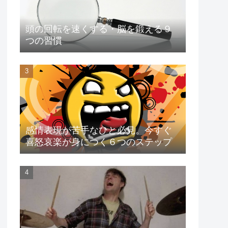
頭の回転を速くする・脳を鍛える９
つの習慣
感情表現が苦手なひと必見。今すぐ
喜怒哀楽が身につく６つのステップ