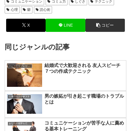
コミュニケーション
コミュ力
しぐさ
テクニック
心理
癖
読心術
X
LINE
コピー
同じジャンルの記事
結婚式で大歓迎される 友人スピーチ
スピーチやプレゼンについて
７つの作成テクニック
男の嫉妬が引き起こす職場のトラブル
仕事の悩みや解決策
とは
コミュニケーションが苦手な人に薦め
あなたの視野を広げる方法
る基本トレーニング