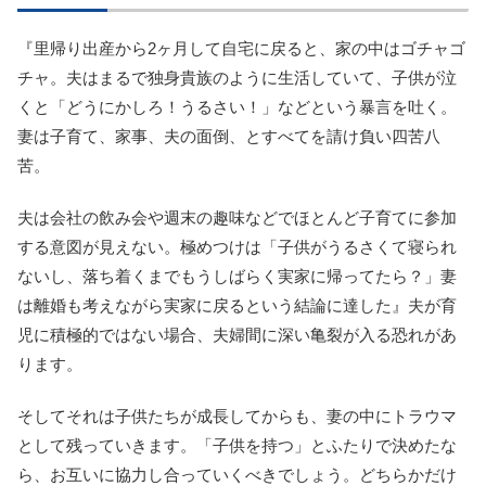
『里帰り出産から2ヶ月して自宅に戻ると、家の中はゴチャゴ
チャ。夫はまるで独身貴族のように生活していて、子供が泣
くと「どうにかしろ！うるさい！」などという暴言を吐く。
妻は子育て、家事、夫の面倒、とすべてを請け負い四苦八
苦。
夫は会社の飲み会や週末の趣味などでほとんど子育てに参加
する意図が見えない。極めつけは「子供がうるさくて寝られ
ないし、落ち着くまでもうしばらく実家に帰ってたら？」妻
は離婚も考えながら実家に戻るという結論に達した』夫が育
児に積極的ではない場合、夫婦間に深い亀裂が入る恐れがあ
ります。
そしてそれは子供たちが成長してからも、妻の中にトラウマ
として残っていきます。「子供を持つ」とふたりで決めたな
ら、お互いに協力し合っていくべきでしょう。どちらかだけ