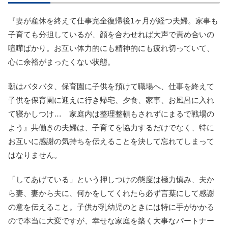
『妻が産休を終えて仕事完全復帰後1ヶ月が経つ夫婦。家事も
子育ても分担しているが、顔を合わせれば大声で責め合いの
喧嘩ばかり。お互い体力的にも精神的にも疲れ切っていて、
心に余裕がまったくない状態。
朝はバタバタ、保育園に子供を預けて職場へ、仕事を終えて
子供を保育園に迎えに行き帰宅、夕食、家事、お風呂に入れ
て寝かしつけ… 家庭内は整理整頓もされずにまるで戦場の
よう』共働きの夫婦は、子育てを協力するだけでなく、特に
お互いに感謝の気持ちを伝えることを決して忘れてしまって
はなりません。
「してあげている」という押しつけの態度は極力慎み、夫か
ら妻、妻から夫に、何かをしてくれたら必ず言葉にして感謝
の意を伝えること。子供が乳幼児のときには特に手がかかる
ので本当に大変ですが、幸せな家庭を築く大事なパートナー