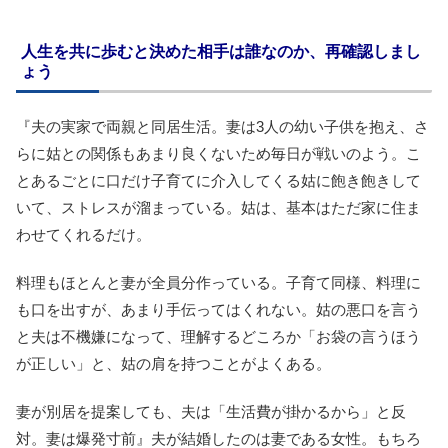
人生を共に歩むと決めた相手は誰なのか、再確認しまし
ょう
『夫の実家で両親と同居生活。妻は3人の幼い子供を抱え、さ
らに姑との関係もあまり良くないため毎日が戦いのよう。こ
とあるごとに口だけ子育てに介入してくる姑に飽き飽きして
いて、ストレスが溜まっている。姑は、基本はただ家に住ま
わせてくれるだけ。
料理もほとんと妻が全員分作っている。子育て同様、料理に
も口を出すが、あまり手伝ってはくれない。姑の悪口を言う
と夫は不機嫌になって、理解するどころか「お袋の言うほう
が正しい」と、姑の肩を持つことがよくある。
妻が別居を提案しても、夫は「生活費が掛かるから」と反
対。妻は爆発寸前』夫が結婚したのは妻である女性。もちろ