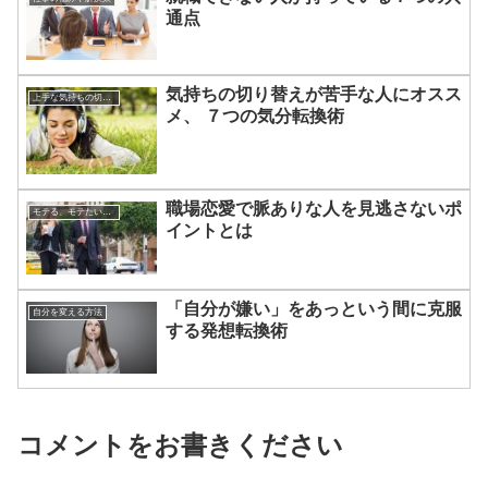
通点
気持ちの切り替えが苦手な人にオスス
上手な気持ちの切り替えかた
メ、 ７つの気分転換術
職場恋愛で脈ありな人を見逃さないポ
モテる、モテたい、今すぐ役立つ恋愛心理学
イントとは
「自分が嫌い」をあっという間に克服
自分を変える方法
する発想転換術
コメントをお書きください