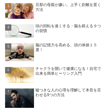
旦那の母親が嫌い。上手く距離を置く
方法
頭の回転を速くする・脳を鍛える９つ
の習慣
脳の記憶力を高める、頭の体操１５
選！
チャクラを開いて健康になる！自宅で
出来る簡単ヒーリング入門
嘘つきな人の心理を理解して本音を言
わせる9つの方法