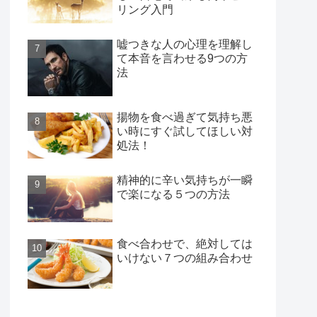
リング入門
嘘つきな人の心理を理解し
て本音を言わせる9つの方
法
揚物を食べ過ぎて気持ち悪
い時にすぐ試してほしい対
処法！
精神的に辛い気持ちが一瞬
で楽になる５つの方法
食べ合わせで、絶対しては
いけない７つの組み合わせ