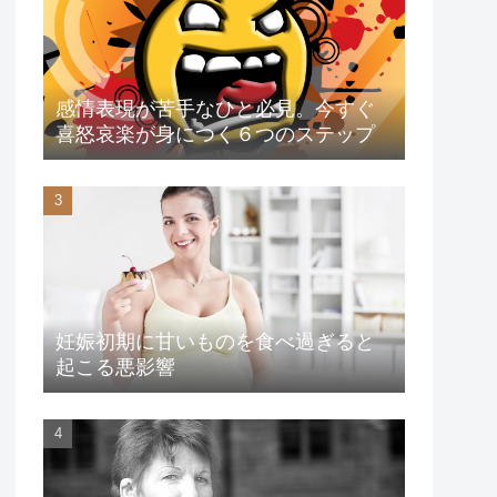
感情表現が苦手なひと必見。今すぐ
喜怒哀楽が身につく６つのステップ
妊娠初期に甘いものを食べ過ぎると
起こる悪影響