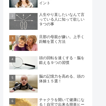
イント
人生やり直したいなんて言
っている人に知って欲しい
９つの事
旦那の母親が嫌い。上手く
距離を置く方法
頭の回転を速くする・脳を
鍛える９つの習慣
脳の記憶力を高める、頭の
体操１５選！
チャクラを開いて健康にな
る！自宅で出来る簡単ヒー