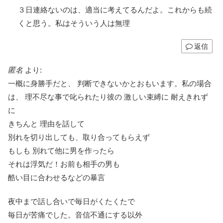
３日連絡ないのは、適当に考えてるんだよ。これからも続
くと思う。私はそういう人は無理
返信
匿名
より:
一概に身勝手だと、 判断できないかとおもいます。私の場合
は、 理不尽な事で叱られたり彼の 激しい束縛に 耐えきれず
に
きちんと 理由を話して
別れを切り出しても、取り合ってもらえず
もしも 別れて他に男を作ったら
それは浮気だ！お前も相手の男も
酷い目に合わせるなどの暴言
夜中まで話し合いで毎日がくたくたで
毎日が苦痛でした。音信不通にする以外