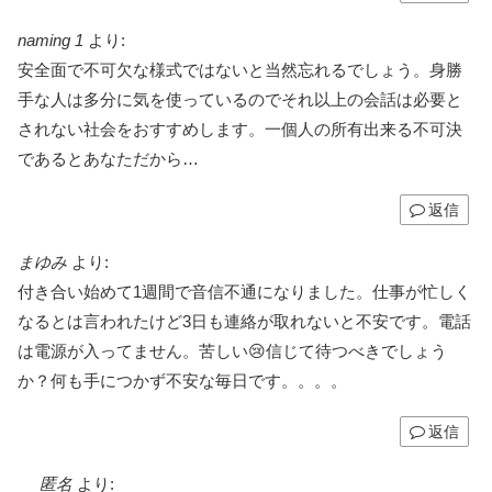
naming 1
より:
安全面で不可欠な様式ではないと当然忘れるでしょう。身勝
手な人は多分に気を使っているのでそれ以上の会話は必要と
されない社会をおすすめします。一個人の所有出来る不可決
であるとあなただから…
返信
まゆみ
より:
付き合い始めて1週間で音信不通になりました。仕事が忙しく
なるとは言われたけど3日も連絡が取れないと不安です。電話
は電源が入ってません。苦しい😢信じて待つべきでしょう
か？何も手につかず不安な毎日です。。。。
返信
匿名
より: