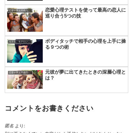
恋愛心理テストを使って最高の恋人に
恋愛や男女関係の悩み
巡り合う5つの技
ボディタッチで相手の心理を上手に操
モテる、モテたい、今すぐ役立つ恋愛心理学
る９つの術
元彼が夢に出てきたときの深層心理と
恋愛や男女関係の悩み
は？
コメントをお書きください
匿名
より: