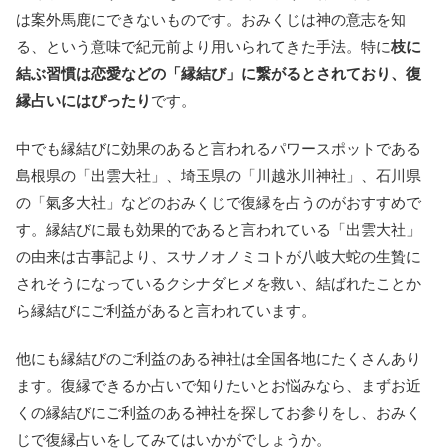
は案外馬鹿にできないものです。おみくじは神の意志を知
る、という意味で紀元前より用いられてきた手法。特に
枝に
結ぶ習慣は恋愛などの「縁結び」に繋がるとされており、復
縁占いにはぴったり
です。
中でも縁結びに効果のあると言われるパワースポットである
島根県の「出雲大社」、埼玉県の「川越氷川神社」、石川県
の「氣多大社」などのおみくじで復縁を占うのがおすすめで
す。縁結びに最も効果的であると言われている「出雲大社」
の由来は古事記より、スサノオノミコトが八岐大蛇の生贄に
されそうになっているクシナダヒメを救い、結ばれたことか
ら縁結びにご利益があると言われています。
他にも縁結びのご利益のある神社は全国各地にたくさんあり
ます。復縁できるか占いで知りたいとお悩みなら、まずお近
くの縁結びにご利益のある神社を探してお参りをし、おみく
じで復縁占いをしてみてはいかがでしょうか。