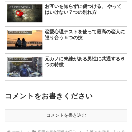
お互いを知らずに傷つける、 やって
上手な気持ちの切り替えかた
はいけない７つの別れ方
恋愛心理テストを使って最高の恋人に
恋愛や男女関係の悩み
巡り合う５つの技
元カノに未練がある男性に共通する６
恋愛や男女関係の悩み
つの特徴
コメントをお書きください
コメントを書き込む
ホーム
恋愛や男女関係の悩み
彼との復縁、占いで