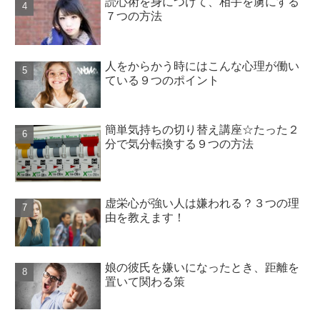
読心術を身につけて、相手を虜にする
７つの方法
人をからかう時にはこんな心理が働い
ている９つのポイント
簡単気持ちの切り替え講座☆たった２
分で気分転換する９つの方法
虚栄心が強い人は嫌われる？３つの理
由を教えます！
娘の彼氏を嫌いになったとき、距離を
置いて関わる策