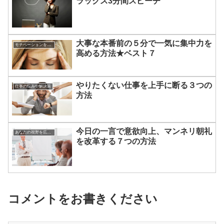
ラックス3分間スピーチ
大事な本番前の５分で一気に集中力を
モチベーションを上げる方法
高める方法★ベスト７
やりたくない仕事を上手に断る３つの
仕事の悩みや解決策
方法
今日の一言で意欲向上、マンネリ朝礼
あなたの視野を広げる方法
を改革する７つの方法
コメントをお書きください