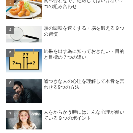
食べ合わせで、絶対してはいけない７
つの組み合わせ
頭の回転を速くする・脳を鍛える９つ
の習慣
結果を出す為に知っておきたい・目的
と目標の７つの違い
嘘つきな人の心理を理解して本音を言
わせる9つの方法
人をからかう時にはこんな心理が働い
ている９つのポイント