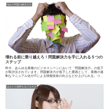
問題さえ無かったらもっと楽に暮らせるのに・・ということもあるで
悩みや問題の解決方法
しょう。も...
壊れる前に乗り越えろ！問題解決力を手に入れる５つの
ステップ
昨今、あらゆる業種のビジネスシーンにおいて「問題解決力」の低下
が取沙汰されています。問題解決力が低下した要因として、業務の過
剰なマニュアル化やITによる情報技術の向上などが上げられる。つま
り、問題が発生してもすぐに対処できる様にマニュアルが用意されて
いたり、問題に対する対処法がすぐに求められる様に情報技術が整っ
あなたの視野を広げる方法
ていると...