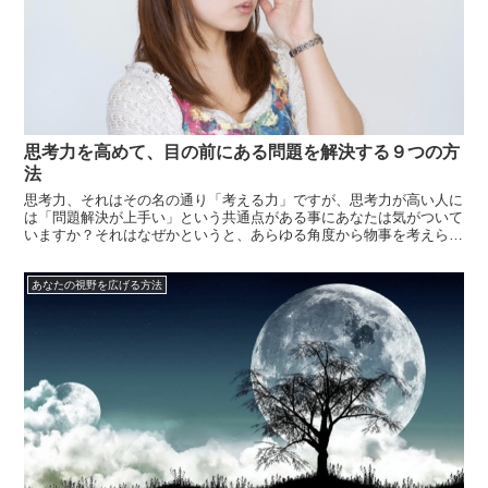
思考力を高めて、目の前にある問題を解決する９つの方
法
思考力、それはその名の通り「考える力」ですが、思考力が高い人に
は「問題解決が上手い」という共通点がある事にあなたは気がついて
いますか？それはなぜかというと、あらゆる角度から物事を考えられ
るので、一般的には見えない解決方法も見えてくるためです。そんな
訳で今日は、思考力を高めて目の前の問題を解決する能力を高める方
あなたの視野を広げる方法
法をお伝え...