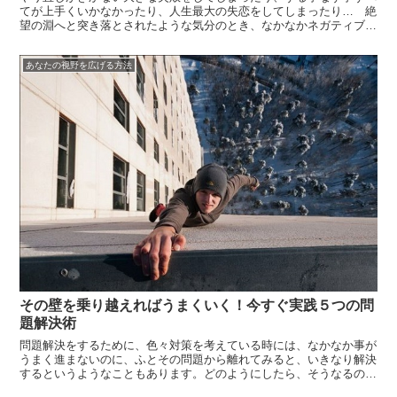
てが上手くいかなかったり、人生最大の失恋をしてしまったり… 絶
望の淵へと突き落とされたような気分のとき、なかなかネガティブな
時に意味を見いだし、苦しい状態から脱出するのは難しいですよね。
しかし多くの場合、そのネガティブな時には意味があり、事態を好転
あなたの視野を広げる方法
させるヒン...
その壁を乗り越えればうまくいく！今すぐ実践５つの問
題解決術
問題解決をするために、色々対策を考えている時には、なかなか事が
うまく進まないのに、ふとその問題から離れてみると、いきなり解決
するというようなこともあります。どのようにしたら、そうなるので
しょう。問題を抱えながら日々過ごすのは、結構辛いことです。この