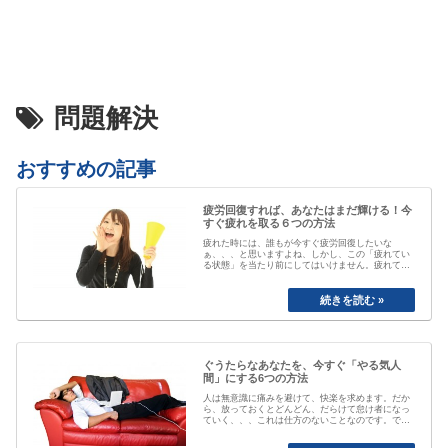
問題解決
おすすめの記事
疲労回復すれば、あなたはまだ輝ける！今
すぐ疲れを取る６つの方法
疲れた時には、誰もが今すぐ疲労回復したいな
ぁ、、、と思いますよね、しかし、この「疲れてい
る状態」を当たり前にしてはいけません。疲れてい
る事が当たり前なると、自分が疲れている事にもや
がて気付かなくなってしまいます。「最近疲れてい
ますよね」と誰かに声を掛けられるまで、自分は大
丈夫と思ってしまっていたり、いつのまにか覇気が
感…
ぐうたらなあなたを、今すぐ「やる気人
間」にする6つの方法
人は無意識に痛みを避けて、快楽を求めます。だか
ら、放っておくとどんどん、だらけて怠け者になっ
ていく、、、これは仕方のないことなのです。で
も、そのままじゃちょっとマズい、、、ですよね。
私も以前は、おもいきり、「ぐうたら属性」でし