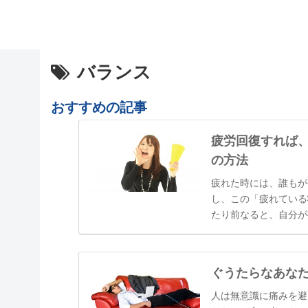
バランス
おすすめの記事
疲労回復すれば
の方法
疲れた時には、誰もが
し、この「疲れている
たり前なると、自分が
「最近疲れていますよ
しまっていたり、いつ
ぐうたらなあな
人は無意識に痛みを避