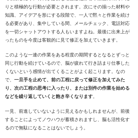
りと積極的な行動が必要とされます。次にその揃った材料や
知識、アイデアを形にする段階で、一人で黙々と作業を続け
る必要があり、集中している間、メールチェック、電話対応
を一切シャットアウトする人もいますよね。最後に出来上が
ったものを今度は客観的に見て修正を加えていきます。
このような一連の作業をある程度の期間するとなるとずっと
同じ行動を続けているので、脳が疲れて行き詰まり仕事した
くないという感情が出てくることがよく起こります。なの
で、
一旦手を止めて、前の工程に戻って修正を加えてみた
り、次の工程の思考に入ったり、または別件の作業を始める
などを繰り返していくと飽き辛くなります
。
一見、前進していないように見えるかもしれませんが、前後
することによってノウハウが蓄積されますし、脳も活性化す
るので無駄になることはないでしょう。