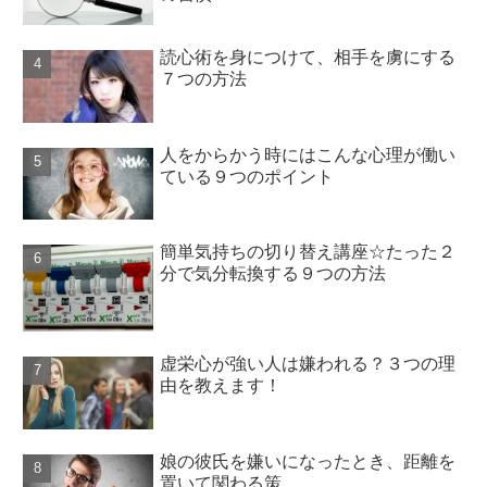
読心術を身につけて、相手を虜にする
７つの方法
人をからかう時にはこんな心理が働い
ている９つのポイント
簡単気持ちの切り替え講座☆たった２
分で気分転換する９つの方法
虚栄心が強い人は嫌われる？３つの理
由を教えます！
娘の彼氏を嫌いになったとき、距離を
置いて関わる策