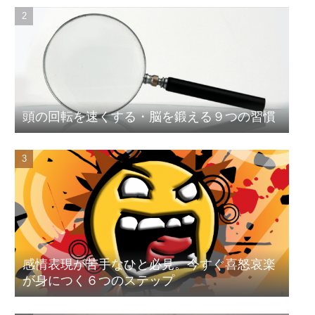
頭の回転を速くする・脳を鍛える９つの習慣
感情表現が苦手なひと必見。今すぐ喜怒哀楽
が身につく６つのステップ