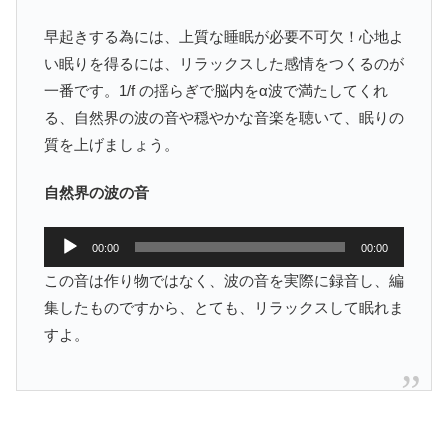
早起きする為には、上質な睡眠が必要不可欠！心地よ
い眠りを得るには、リラックスした感情をつくるのが
一番です。1/f の揺らぎで脳内をα波で満たしてくれ
る、自然界の波の音や穏やかな音楽を聴いて、眠りの
質を上げましょう。
自然界の波の音
音
00:00
00:00
声
この音は作り物ではなく、波の音を実際に録音し、編
プ
集したものですから、とても、リラックスして眠れま
レ
すよ。
ー
ヤ
ー