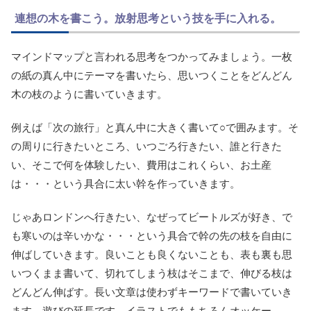
連想の木を書こう。放射思考という技を手に入れる。
マインドマップと言われる思考をつかってみましょう。一枚
の紙の真ん中にテーマを書いたら、思いつくことをどんどん
木の枝のように書いていきます。
例えば「次の旅行」と真ん中に大きく書いて○で囲みます。そ
の周りに行きたいところ、いつごろ行きたい、誰と行きた
い、そこで何を体験したい、費用はこれくらい、お土産
は・・・という具合に太い幹を作っていきます。
じゃあロンドンへ行きたい、なぜってビートルズが好き、で
も寒いのは辛いかな・・・という具合で幹の先の枝を自由に
伸ばしていきます。良いことも良くないことも、表も裏も思
いつくまま書いて、切れてしまう枝はそこまで、伸びる枝は
どんどん伸ばす。長い文章は使わずキーワードで書いていき
ます。遊びの延長です。イラストでももちろんオッケー。