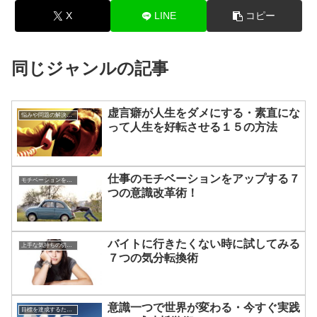
X
LINE
コピー
同じジャンルの記事
虚言癖が人生をダメにする・素直にな
悩みや問題の解決方法
って人生を好転させる１５の方法
仕事のモチベーションをアップする７
モチベーションを上げる方法
つの意識改革術！
バイトに行きたくない時に試してみる
上手な気持ちの切り替えかた
７つの気分転換術
意識一つで世界が変わる・今すぐ実践
目標を達成するための方法