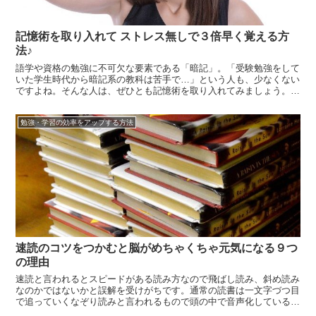
記憶術を取り入れて ストレス無しで３倍早く覚える方
法♪
語学や資格の勉強に不可欠な要素である「暗記」。「受験勉強をして
いた学生時代から暗記系の教科は苦手で…」という人も、少なくない
ですよね。そんな人は、ぜひとも記憶術を取り入れてみましょう。と
ころで、記憶には２種類あることをご存じでしょうか。それは、「知
識記憶」と「経験記憶」です。知識記憶とは、歴史の年号や元素記号
勉強・学習の効率をアップする方法
といった抽...
速読のコツをつかむと脳がめちゃくちゃ元気になる９つ
の理由
速読と言われるとスピードがある読み方なので飛ばし読み、斜め読み
なのかではないかと誤解を受けがちです。通常の読書は一文字づつ目
で追っていくなぞり読みと言われるもので頭の中で音声化している状
態です。速読は文章を映像として捉えて見るようにして並列的に内容