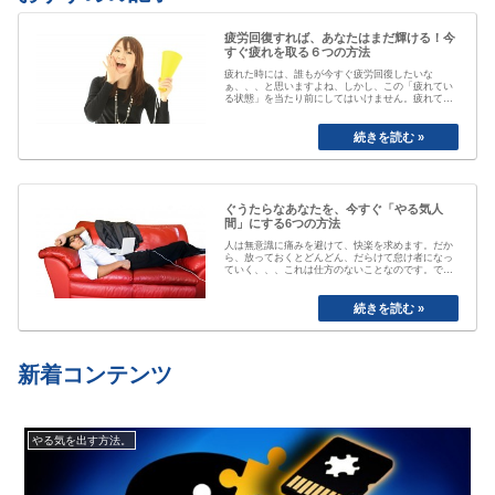
疲労回復すれば、あなたはまだ輝ける！今
すぐ疲れを取る６つの方法
疲れた時には、誰もが今すぐ疲労回復したいな
ぁ、、、と思いますよね、しかし、この「疲れてい
る状態」を当たり前にしてはいけません。疲れてい
る事が当たり前なると、自分が疲れている事にもや
がて気付かなくなってしまいます。「最近疲れてい
ますよね」と誰かに声を掛けられるまで、自分は大
丈夫と思ってしまっていたり、いつのまにか覇気が
感…
ぐうたらなあなたを、今すぐ「やる気人
間」にする6つの方法
人は無意識に痛みを避けて、快楽を求めます。だか
ら、放っておくとどんどん、だらけて怠け者になっ
ていく、、、これは仕方のないことなのです。で
も、そのままじゃちょっとマズい、、、ですよね。
私も以前は、おもいきり、「ぐうたら属性」でし
た。食べたら寝る、めんどくさいから明日でいい
や、、と言い続けて結局やらない、忘れてしまう
etc…
新着コンテンツ
やる気を出す方法。