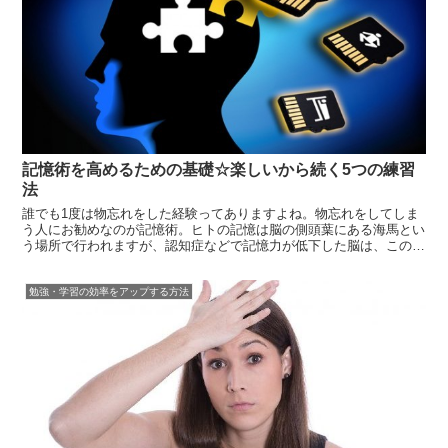
記憶術を高めるための基礎☆楽しいから続く5つの練習
法
誰でも1度は物忘れをした経験ってありますよね。物忘れをしてしま
う人にお勧めなのが記憶術。ヒトの記憶は脳の側頭葉にある海馬とい
う場所で行われますが、認知症などで記憶力が低下した脳は、この海
馬の萎縮が見られたりします。つまり、記憶力を鍛えるには海馬を含
めた脳の機能を鍛えるトレーニングが重要。しかし、一般的に紹介さ
勉強・学習の効率をアップする方法
れている記...