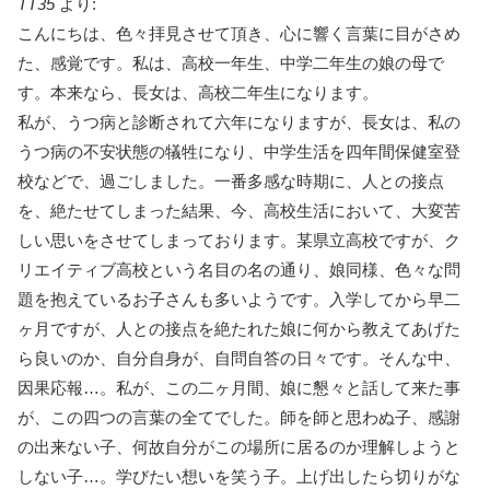
TT35
より:
こんにちは、色々拝見させて頂き、心に響く言葉に目がさめ
た、感覚です。私は、高校一年生、中学二年生の娘の母で
す。本来なら、長女は、高校二年生になります。
私が、うつ病と診断されて六年になりますが、長女は、私の
うつ病の不安状態の犠牲になり、中学生活を四年間保健室登
校などで、過ごしました。一番多感な時期に、人との接点
を、絶たせてしまった結果、今、高校生活において、大変苦
しい思いをさせてしまっております。某県立高校ですが、ク
リエイティブ高校という名目の名の通り、娘同様、色々な問
題を抱えているお子さんも多いようです。入学してから早二
ヶ月ですが、人との接点を絶たれた娘に何から教えてあげた
ら良いのか、自分自身が、自問自答の日々です。そんな中、
因果応報…。私が、この二ヶ月間、娘に懇々と話して来た事
が、この四つの言葉の全てでした。師を師と思わぬ子、感謝
の出来ない子、何故自分がこの場所に居るのか理解しようと
しない子…。学びたい想いを笑う子。上げ出したら切りがな