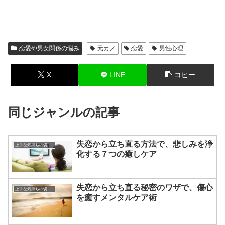
恋愛や男女関係の悩み
元カノ
恋愛
男性心理
X
LINE
コピー
同じジャンルの記事
失恋から立ち直る方法で、悲しみを浄
上手な気持ちの切り替えかた
化する７つの癒しケア
失恋から立ち直る秘密のワザで、傷心
上手な気持ちの切り替えかた
を癒すメンタルケア術