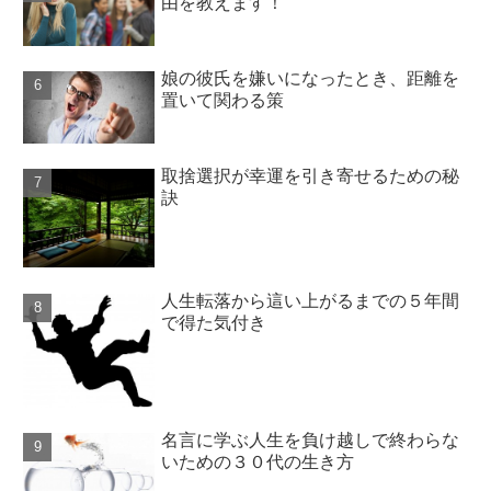
由を教えます！
娘の彼氏を嫌いになったとき、距離を
置いて関わる策
取捨選択が幸運を引き寄せるための秘
訣
人生転落から這い上がるまでの５年間
で得た気付き
名言に学ぶ人生を負け越しで終わらな
いための３０代の生き方