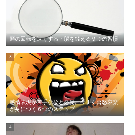
頭の回転を速くする・脳を鍛える９つの習慣
感情表現が苦手なひと必見。今すぐ喜怒哀楽
が身につく６つのステップ