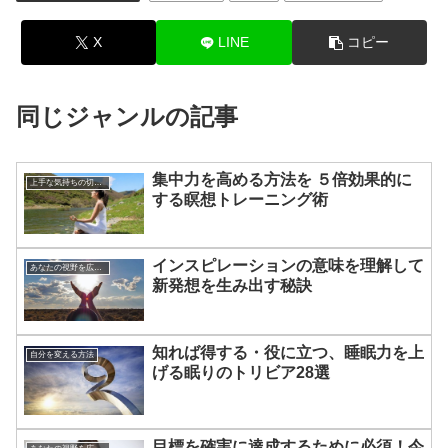
X
LINE
コピー
同じジャンルの記事
集中力を高める方法を ５倍効果的に
上手な気持ちの切り替えかた
する瞑想トレーニング術
インスピレーションの意味を理解して
あなたの視野を広げる方法
新発想を生み出す秘訣
知れば得する・役に立つ、睡眠力を上
自分を変える方法
げる眠りのトリビア28選
目標を確実に達成するために必須！今