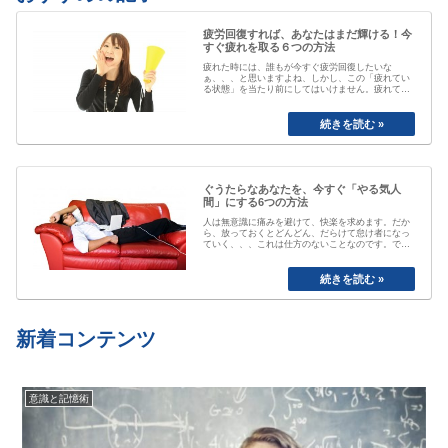
疲労回復すれば、あなたはまだ輝ける！今
すぐ疲れを取る６つの方法
疲れた時には、誰もが今すぐ疲労回復したいな
ぁ、、、と思いますよね、しかし、この「疲れてい
る状態」を当たり前にしてはいけません。疲れてい
る事が当たり前なると、自分が疲れている事にもや
がて気付かなくなってしまいます。「最近疲れてい
ますよね」と誰かに声を掛けられるまで、自分は大
丈夫と思ってしまっていたり、いつのまにか覇気が
感…
ぐうたらなあなたを、今すぐ「やる気人
間」にする6つの方法
人は無意識に痛みを避けて、快楽を求めます。だか
ら、放っておくとどんどん、だらけて怠け者になっ
ていく、、、これは仕方のないことなのです。で
も、そのままじゃちょっとマズい、、、ですよね。
私も以前は、おもいきり、「ぐうたら属性」でし
た。食べたら寝る、めんどくさいから明日でいい
や、、と言い続けて結局やらない、忘れてしまう
etc…
新着コンテンツ
意識と記憶術