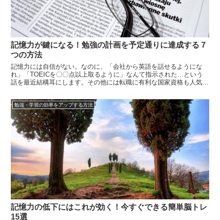
記憶力が鍵になる！勉強の計画を予定通りに達成する７
つの方法
記憶力には自信がない。なのに、「会社から英語を話せるようにな
れ」「TOEICを〇〇点以上取るように」なんて指示された…という
話を最近結構耳にします。その他には転職に有利な国家資格も人気が
あったり、仕事を抱えながら勉強しているひとも多いですよね。しか
し、「予定通りに勉強を進める」は簡単なことではありません。計画
勉強・学習の効率をアップする方法
を立てても...
記憶力の低下にはこれが効く！今すぐできる簡単脳トレ
15選