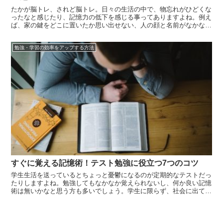
たかが脳トレ、されど脳トレ。日々の生活の中で、物忘れがひどくな
ったなと感じたり、記憶力の低下を感じる事ってありますよね。例え
ば、家の鍵をどこに置いたか思い出せない、人の顔と名前がなかなか
思い出せない、昨日の夕飯のメニューを忘れてしまった…等。数え上
げたら霧がありませんが、元々人間の脳は必要な情報だけを残してお
勉強・学習の効率をアップする方法
き、不要な...
すぐに覚える記憶術！テスト勉強に役立つ7つのコツ
学生生活を送っているとちょっと憂鬱になるのが定期的なテストだっ
たりしますよね。勉強してもなかなか覚えられないし、何か良い記憶
術は無いかなと思う方も多いでしょう。学生に限らず、社会に出ても
覚えが良い人は結果を出しています。記憶力が良ければ仕事ができる
ことはもちろん、人の名前と顔を覚えていれば周りの人に好印象を与
えることが...