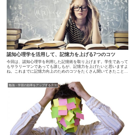
認知心理学を活用して、記憶力を上げる7つのコツ
今回は、認知心理学を利用した記憶術を取り上げます。学生であって
もサラリーマンであっても誰しもが、記憶力を上げたいと思いますよ
ね。これまでに記憶力向上のためのコツをたくさん聞いてきたことで
しょう。しかしながら、この記事を読んでいるということは、いまだ
に自分にぴったりの記憶術に出会っていないのではないでしょうか。
勉強・学習の効率をアップする方法
テクニック...