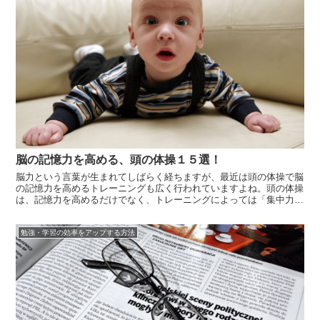
脳の記憶力を高める、頭の体操１５選！
脳力という言葉が生まれてしばらく経ちますが、最近は頭の体操で脳
の記憶力を高めるトレーニングも広く行われていますよね。頭の体操
は、記憶力を高めるだけでなく、トレーニングによっては「集中力を
高める効果」もあるのです。そこで今日は、誰でも簡単に実践できる
脳の記憶力を高める頭の体操を紹介します。ではご覧ください。記憶
勉強・学習の効率をアップする方法
力を高める...