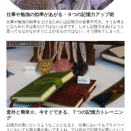
仕事や勉強の効率があがる・９つの記憶力アップ術
仕事や勉強の効率を上げるためには記憶力が必要不可欠。そうお考え
になられた方は私だけではないはずです。しかし記憶力をあげようと
思ってもなかなかすぐに上がるものではない。そう諦めてしまった方
も多いのでしょうか。そういった方も、この記事を呼んだ後、すぐに
この方法を実践していることでしょう。なぜなら一つ目の方法が、最
あなたの視野を広げる方法
も重要で、...
意外と簡単☆、今すぐできる、７つの記憶力トレーニン
グ
記憶力が悪いというようなことになると、仕事においてもプライベー
トにおいても困る事が多いですよね。では自分で記憶力が悪いという