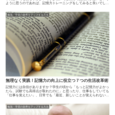
ように思うのであれば、記憶力トレーニングをしてみると良いでしょ
う。そうすることにより、今までとは違う自分になることが出来ま
す。記憶力に対して、諦めていた人もいるかもしれませんが、実は簡
勉強・学習の効率をアップする方法
単なトレーニ...
無理なく実践！記憶力の向上に役立つ７つの生活改革術
記憶力には自信がありますか？学生の頃から「もっと記憶力がよかっ
たら、試験でも高得点が取れたのに」と思ったり、仕事をしていても
「仕事を覚えたい」、日常でも「最近、新しいことが覚えられない」
という経験はないでしょうか？誰でも一度は、「記憶力を向上させた
い」と思ったことがあると思います。もし、記憶力がいまよりも向上
勉強・学習の効率をアップする方法
したら、資...