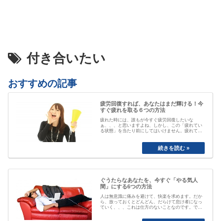
付き合いたい
おすすめの記事
疲労回復すれば、あなたはまだ輝ける！今
すぐ疲れを取る６つの方法
疲れた時には、誰もが今すぐ疲労回復したいな
ぁ、、、と思いますよね、しかし、この「疲れてい
る状態」を当たり前にしてはいけません。疲れてい
る事が当たり前なると、自分が疲れている事にもや
がて気付かなくなってしまいます。「最近疲れてい
ますよね」と誰かに声を掛けられるまで、自分は大
丈夫と思ってしまっていたり、いつのまにか覇気が
感…
ぐうたらなあなたを、今すぐ「やる気人
間」にする6つの方法
人は無意識に痛みを避けて、快楽を求めます。だか
ら、放っておくとどんどん、だらけて怠け者になっ
ていく、、、これは仕方のないことなのです。で
も、そのままじゃちょっとマズい、、、ですよね。
私も以前は、おもいきり、「ぐうたら属性」でし