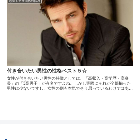
恋愛や男女関係の悩み
きな人から告...
付き合いたい男性の性格ベスト５☆
女性が付き合いたい男性の特徴としては、「高収入・高学歴・高身
長」の「3高男子」が有名ですよね。しかし実際にそれが全部揃った
男性は少ないですし、女性の側も本気でそう思っているわけではあり
ません。あくまでも「自分の彼がそうだったらいいな」くらいのもの
なのです。現実的なことを考えれば、それだけが付き合いたい男性の
条件ではない...