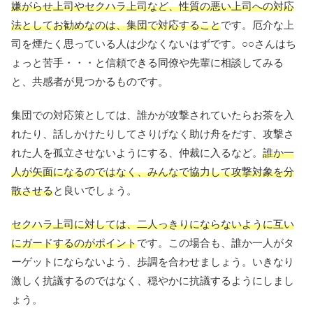
嫌がらせ上司やセクハラ上司など、性質の悪い上司への対応
法としてお勧めなのは、集団で対応すること
です。厄介な上
司を煙たく思っている人は少なくないはずです。○○さんはち
ょっと苦手・・・と信頼できる同僚や先輩に相談してみる
と、共感者が見つかるものです。
集団での対応策としては、誰かが攻撃されていたらお茶を入
れたり、話しかけたりしてさりげなく助け舟をだす、攻撃さ
れた人を孤立させないようにする、仲裁に入るなど。
誰か一
人が矢面になるのではなく、みんなで協力して攻撃対象を分
散させる
と良いでしょう。
セクハラ上司に対しては、二人っきりにならないように互い
にガードするのがポイント
です。この場合も、誰か一人がタ
ーゲットにならないよう、歩調を合わせましょう。いきなり
激しく抗議するのではなく、穏やかに抗議するようにしまし
ょう。