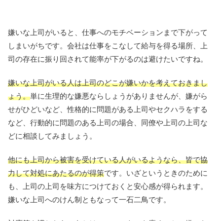
嫌いな上司がいると、仕事へのモチベーションまで下がって
しまいがちです。会社は仕事をこなして給与を得る場所、上
司の存在に振り回されて能率が下がるのは避けたいですね。
嫌いな上司がいる人は上司のどこが嫌いかを考えておきまし
ょう。
単に生理的な嫌悪ならしょうがありませんが、嫌がら
せがひどいなど、性格的に問題がある上司やセクハラをする
など、行動的に問題のある上司の場合、同僚や上司の上司な
どに相談してみましょう。
他にも上司から被害を受けている人がいるようなら、皆で協
力して対処にあたるのが得策
です。いざというときのために
も、上司の上司を味方につけておくと安心感が得られます。
嫌いな上司へのけん制ともなって一石二鳥です。