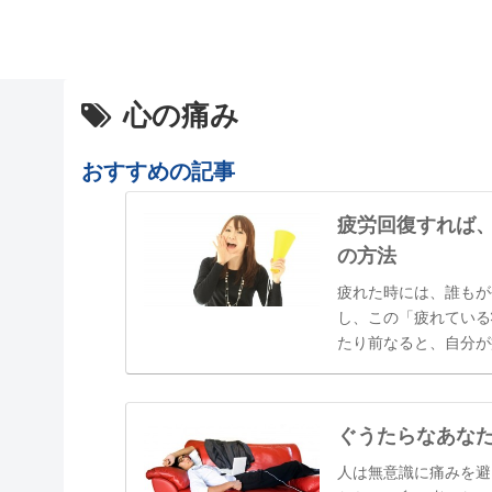
心の痛み
おすすめの記事
疲労回復すれば
の方法
疲れた時には、誰もが
し、この「疲れている
たり前なると、自分が
「最近疲れていますよ
しまっていたり、いつ
ぐうたらなあな
人は無意識に痛みを避