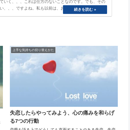
ていく、、、これは仕方のないことなのです。でも、その
い、、、ですよね。私も以前は、おもいきり、「ぐうたら
ら寝る、めんどくさいから明日でいいや、、と言い続けて
まうetc…
上手な気持ちの切り替えかた
失恋したらやってみよう、心の痛みを和らげ
る7つの行動
済
も
恋愛を語る上でどうしても直面することのある失恋。失恋