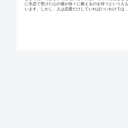
に失恋で受けた心の傷が徐々に癒えるのを待つという人
います。しかし、人は恋愛だけしていればいいわけでは
りません。失恋から立ち直るまで仕事や他のことがおろ
かになってはいけませんから、なるべく早く心の穴を埋
るべきで...