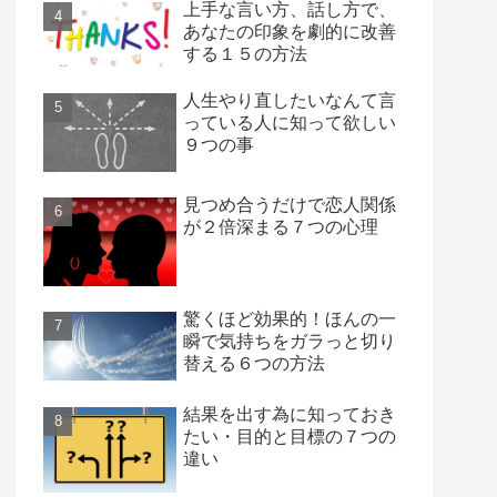
上手な言い方、話し方で、
あなたの印象を劇的に改善
する１５の方法
人生やり直したいなんて言
っている人に知って欲しい
９つの事
見つめ合うだけで恋人関係
が２倍深まる７つの心理
驚くほど効果的！ほんの一
瞬で気持ちをガラっと切り
替える６つの方法
結果を出す為に知っておき
たい・目的と目標の７つの
違い