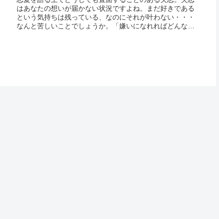
も
はあなたの想いが届かない状況ですよね。まだ好きである
あ
という気持ちは残っている、なのにそれが叶わない・・・
そ
なんと苦しいことでしょうか。「嫌いになれればどんなに
め
楽だろう」そんなことを思って苦しんでいる人も多いので
はないでしょうか？失恋は恋愛をするうえで成長するとて
も重要な...