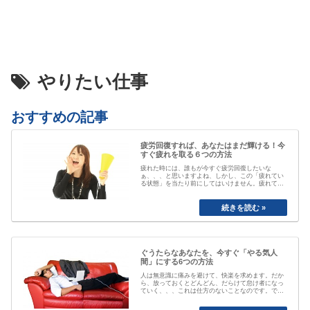
やりたい仕事
おすすめの記事
疲労回復すれば、あなたはまだ輝ける！今
すぐ疲れを取る６つの方法
疲れた時には、誰もが今すぐ疲労回復したいな
ぁ、、、と思いますよね、しかし、この「疲れてい
る状態」を当たり前にしてはいけません。疲れてい
る事が当たり前なると、自分が疲れている事にもや
がて気付かなくなってしまいます。「最近疲れてい
ますよね」と誰かに声を掛けられるまで、自分は大
丈夫と思ってしまっていたり、いつのまにか覇気が
感…
ぐうたらなあなたを、今すぐ「やる気人
間」にする6つの方法
人は無意識に痛みを避けて、快楽を求めます。だか
ら、放っておくとどんどん、だらけて怠け者になっ
ていく、、、これは仕方のないことなのです。で
も、そのままじゃちょっとマズい、、、ですよね。
私も以前は、おもいきり、「ぐうたら属性」でし