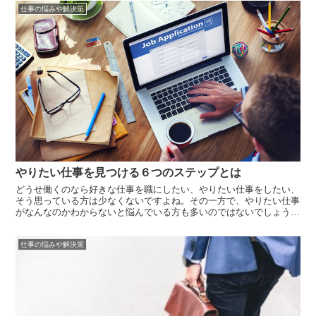
仕事の悩みや解決策
いでしょう...
やりたい仕事を見つける６つのステップとは
どうせ働くのなら好きな仕事を職にしたい、やりたい仕事をしたい、
そう思っている方は少なくないですよね。その一方で、やりたい仕事
がなんなのかわからないと悩んでいる方も多いのではないでしょう
か。やりたい仕事について頭の中だけで考えていても、堂々巡りにな
ってしまってなかなか見つかりません。やりたい仕事を見つけるため
仕事の悩みや解決策
には、「自分...