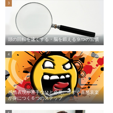
頭の回転を速くする・脳を鍛える９つの習慣
感情表現が苦手なひと必見。今すぐ喜怒哀楽
が身につく６つのステップ