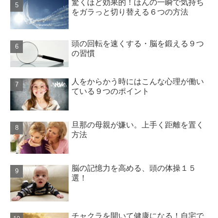
驚くほど効果的！ほんの一瞬で気持ち
をガラっと切り替える６つの方法
頭の回転を速くする・脳を鍛える９つ
の習慣
人をからかう時にはこんな心理が働い
ている９つのポイント
旦那の母親が嫌い。上手く距離を置く
方法
脳の記憶力を高める、頭の体操１５
選！
チャクラを開いて健康になる！自宅で