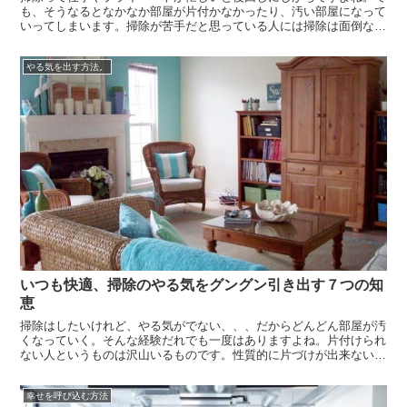
も、そうなるとなかなか部屋が片付かなかったり、汚い部屋になって
いってしまいます。掃除が苦手だと思っている人には掃除は面倒なこ
とです。そこで、やる気を出さなくても掃除が苦にならずにできる方
法を7つ今日はおつたえしようと思います。ぜひ今日の記事を読んで
やる気を出す方法。
気づかない...
いつも快適、掃除のやる気をグングン引き出す７つの知
恵
掃除はしたいけれど、やる気がでない、、、だからどんどん部屋が汚
くなっていく。そんな経験だれでも一度はありますよね。片付けられ
ない人というものは沢山いるものです。性質的に片づけが出来ない脳
のタイプの人もいますが、いまここでこの７つの知恵を読んでいる人
は、多分片付けようと思えば片付けられる人でしょう。そういう人
幸せを呼び込む方法
は、一度片付...