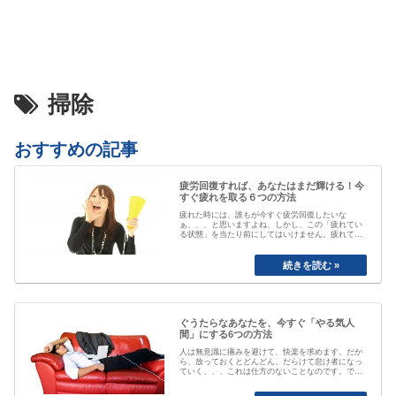
掃除
おすすめの記事
疲労回復すれば、あなたはまだ輝ける！今
すぐ疲れを取る６つの方法
疲れた時には、誰もが今すぐ疲労回復したいな
ぁ、、、と思いますよね、しかし、この「疲れてい
る状態」を当たり前にしてはいけません。疲れてい
る事が当たり前なると、自分が疲れている事にもや
がて気付かなくなってしまいます。「最近疲れてい
ますよね」と誰かに声を掛けられるまで、自分は大
丈夫と思ってしまっていたり、いつのまにか覇気が
感…
ぐうたらなあなたを、今すぐ「やる気人
間」にする6つの方法
人は無意識に痛みを避けて、快楽を求めます。だか
ら、放っておくとどんどん、だらけて怠け者になっ
ていく、、、これは仕方のないことなのです。で
も、そのままじゃちょっとマズい、、、ですよね。
私も以前は、おもいきり、「ぐうたら属性」でし